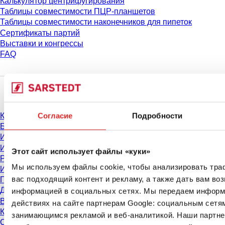
Калькулятор центрифугирования
Таблицы совместимости ПЦР-планшетов
Таблицы совместимости наконечников для пипеток
Сертификаты партий
Выставки и конгрессы
FAQ
Материалы
Согласие
Подробности
Каталог
Брошюры
Информация для пользователей
Инструкции по применению
Этот сайт использует файлы «куки»
Руководства по эксплуатации
Мы используем файлы cookie, чтобы анализировать тра
Исследования нашей продукции
вас подходящий контент и рекламу, а также дать вам во
Паспорта безопасности
Декларации соответствия
информацией в социальных сетях. Мы передаем информ
Видео о нашей продукции
действиях на сайте партнерам Google: социальным сетя
Контроль качества
занимающимся рекламой и веб-аналитикой. Наши партне
Свойства материалов