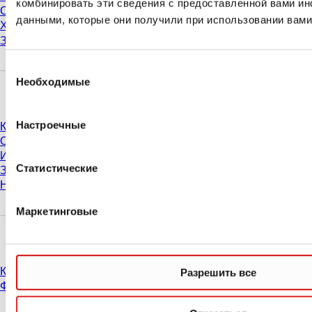
комбинировать эти сведения с предоставленной вами ин
Степени чистоты и сертификаты
данными, которые они получили при использовании вами
Химическая стойкость продукции
Замораживание пробирок SARSTEDT
Выбор
Необходимые
согласия
Компания и карьера
Настроечные
Карьера
О нас
История
Статистические
Закупки и логистика
Нормы поведения
Маркетинговые
У Вас есть вопросы?
Контакты
Разрешить все
Филиалы и дистрибьюторы
* Указанные цены являются прейскурантными для неавторизованных