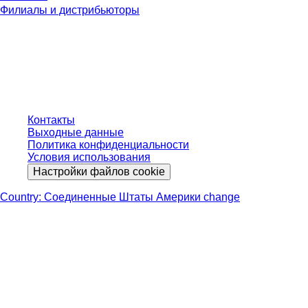
Филиалы и дистрибьюторы
* Указанные цены являются прейскурантными для неавторизованных
пользователей и без учета индивидуально согласованных условий.
Цены указаны без учета установленного законом налога в вашей
юрисдикции и возможных расходов на доставку, если не указано иное.
Контакты
Выходные данные
Политика конфиденциальности
Условия использования
Настройки файлов cookie
Country: Соединенные Штаты Америки change