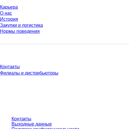
Карьера
О нас
История
Закупки и логистика
Нормы поведения
У Вас есть вопросы?
Контакты
Филиалы и дистрибьюторы
* Указанные цены являются прейскурантными для неавторизованных
пользователей и без учета индивидуально согласованных условий.
Цены указаны без учета установленного законом налога в вашей
юрисдикции и возможных расходов на доставку, если не указано иное.
Контакты
Выходные данные