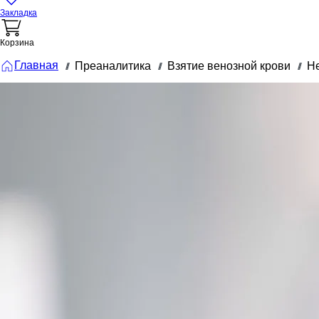
Закладка
Корзина
Главная
Преаналитика
Взятие венозной крови
Н
///
///
///