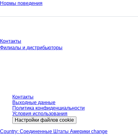
Нормы поведения
У Вас есть вопросы?
Контакты
Филиалы и дистрибьюторы
* Указанные цены являются прейскурантными для неавторизованных
пользователей и без учета индивидуально согласованных условий.
Цены указаны без учета установленного законом налога в вашей
юрисдикции и возможных расходов на доставку, если не указано иное.
Контакты
Выходные данные
Политика конфиденциальности
Условия использования
Настройки файлов cookie
Country: Соединенные Штаты Америки change