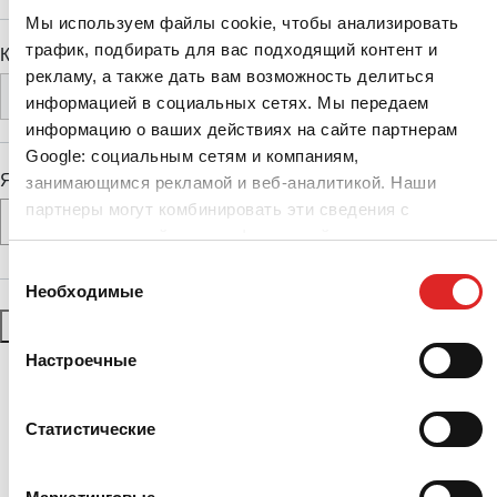
Мы используем файлы cookie, чтобы анализировать
трафик, подбирать для вас подходящий контент и
Категории
рекламу, а также дать вам возможность делиться
информацией в социальных сетях. Мы передаем
информацию о ваших действиях на сайте партнерам
Google: социальным сетям и компаниям,
Языки
занимающимся рекламой и веб-аналитикой. Наши
партнеры могут комбинировать эти сведения с
предоставленной вами информацией, а также
данными, которые они получили при использовании
Выбор
вами их сервисов.
Необходимые
согласия
Сбросить фильтры
ПРИМЕНИТЬ ФИЛЬТРЫ
Настроечные
Статистические