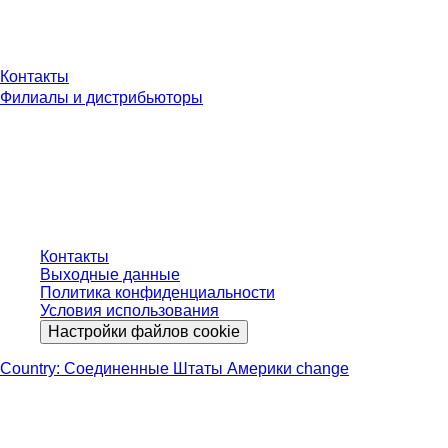
У Вас есть вопросы?
Контакты
Филиалы и дистрибьюторы
* Указанные цены являются прейскурантными для неавторизованных
пользователей и без учета индивидуально согласованных условий.
Цены указаны без учета установленного законом налога в вашей
юрисдикции и возможных расходов на доставку, если не указано иное.
Контакты
Выходные данные
Политика конфиденциальности
Условия использования
Настройки файлов cookie
Country: Соединенные Штаты Америки change