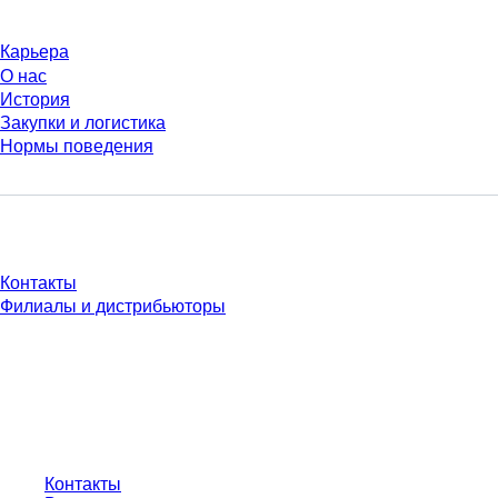
Карьера
О нас
История
Закупки и логистика
Нормы поведения
У Вас есть вопросы?
Контакты
Филиалы и дистрибьюторы
* Указанные цены являются прейскурантными для неавторизованных
пользователей и без учета индивидуально согласованных условий.
Цены указаны без учета установленного законом налога в вашей
юрисдикции и возможных расходов на доставку, если не указано иное.
Контакты