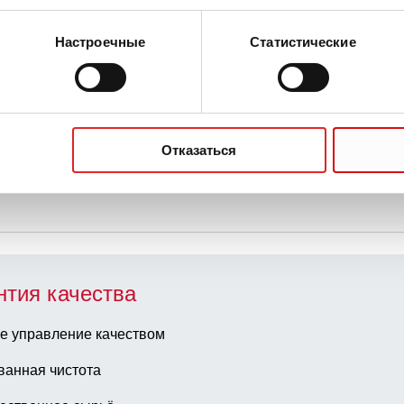
надлежности для сумки контейнера
Настроечные
Статистические
ка контейнер для внутренней транспортировки
Отказаться
нтия качества
е управление качеством
ванная чистота