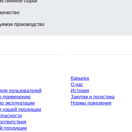
ественное сырьё
качество
уемое производство
Компания и карьера
Карьера
О нас
для пользователей
История
о применению
Закупки и логистика
по эксплуатации
Нормы поведения
я нашей продукции
опасности
оответствия
й продукции