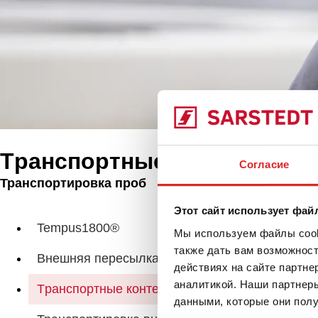
Tранспортные контейнеры
Согласие
Транспортировка проб
Продукты
Этот сайт использует фай
Сум
Tempus1800®
Мы используем файлы cooki
также дать вам возможнос
Внешняя пересылка
действиях на сайте партне
аналитикой. Наши партнеры
Tранспортные контейнеры
данными, которые они полу