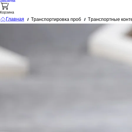
Закладка
Корзина
Главная
Транспортировка проб
Tранспортные конт
///
///