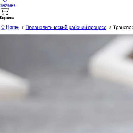
Закладка
Корзина
Home
Преаналитический рабочий процесс
Транспо
///
///