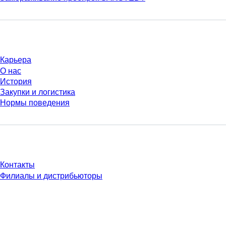
Компания и карьера
Карьера
О нас
История
Закупки и логистика
Нормы поведения
У Вас есть вопросы?
Контакты
Филиалы и дистрибьюторы
* Указанные цены являются прейскурантными для неавторизованных
пользователей и без учета индивидуально согласованных условий.
Цены указаны без учета установленного законом налога в вашей
юрисдикции и возможных расходов на доставку, если не указано иное.