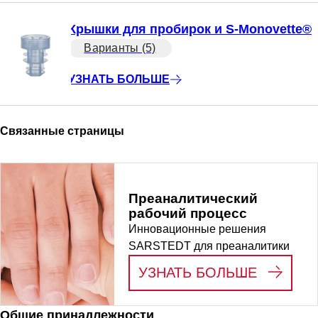
Крышки для пробирок и S-Monovette®
Варианты (5)
УЗНАТЬ БОЛЬШЕ
Связанные страницы
Преаналитический
рабочий процесс
Инновационные решения
SARSTEDT для преаналитики
:
ПРЕАН
УЗНАТЬ БОЛЬШЕ
Общие принадлежности