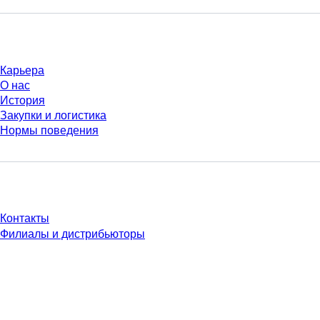
Компания и карьера
Карьера
О нас
История
Закупки и логистика
Нормы поведения
У Вас есть вопросы?
Контакты
Филиалы и дистрибьюторы
* Указанные цены являются прейскурантными для неавторизованных
пользователей и без учета индивидуально согласованных условий.
Цены указаны без учета установленного законом налога в вашей
юрисдикции и возможных расходов на доставку, если не указано иное.