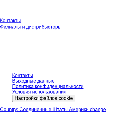
У Вас есть вопросы?
Контакты
Филиалы и дистрибьюторы
* Указанные цены являются прейскурантными для неавторизованных
пользователей и без учета индивидуально согласованных условий.
Цены указаны без учета установленного законом налога в вашей
юрисдикции и возможных расходов на доставку, если не указано иное.
Контакты
Выходные данные
Политика конфиденциальности
Условия использования
Настройки файлов cookie
Country: Соединенные Штаты Америки change