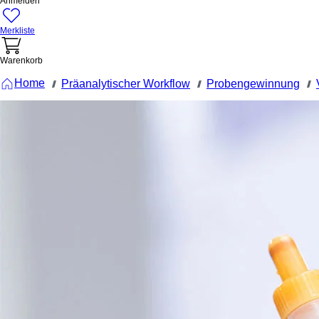
Anmelden
Merkliste
Warenkorb
Home
Präanalytischer Workflow
Probengewinnung
///
///
///