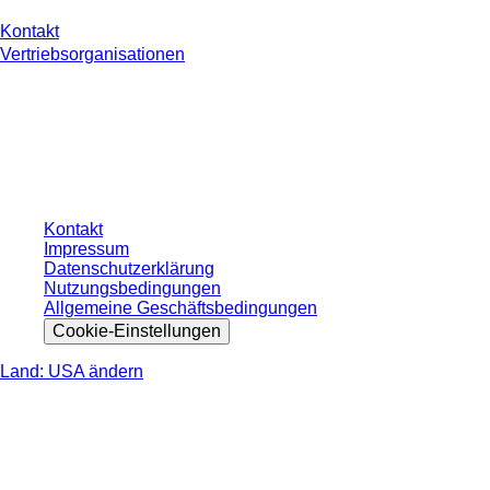
Kontakt
Vertriebsorganisationen
* Die angezeigten Preise sind Listenpreise für nicht angemeldete Nutzer und
ohne individuell vereinbarte Konditionen. Alle Preise verstehen sich zzgl. der
gesetzlichen Steuer Ihres jeweiligen Landes und ggf. Versandkosten, sofern
nicht anders angegeben.
Kontakt
Impressum
Datenschutzerklärung
Nutzungsbedingungen
Allgemeine Geschäftsbedingungen
Cookie-Einstellungen
Land: USA ändern