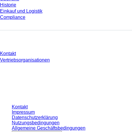
Historie
Einkauf und Logistik
Compliance
Sie haben Fragen?
Kontakt
Vertriebsorganisationen
* Die angezeigten Preise sind Listenpreise für nicht angemeldete Nutzer und
ohne individuell vereinbarte Konditionen. Alle Preise verstehen sich zzgl. der
gesetzlichen Steuer Ihres jeweiligen Landes und ggf. Versandkosten, sofern
nicht anders angegeben.
Kontakt
Impressum
Datenschutzerklärung
Nutzungsbedingungen
Allgemeine Geschäftsbedingungen