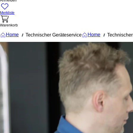
Anmelden
Merkliste
Warenkorb
Home
Home
Technischer Geräteservice
Technischer
///
///