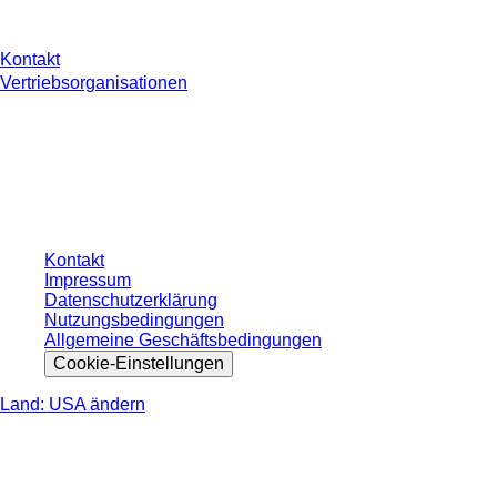
Kontakt
Vertriebsorganisationen
* Die angezeigten Preise sind Listenpreise für nicht angemeldete Nutzer und
ohne individuell vereinbarte Konditionen. Alle Preise verstehen sich zzgl. der
gesetzlichen Steuer Ihres jeweiligen Landes und ggf. Versandkosten, sofern
nicht anders angegeben.
Kontakt
Impressum
Datenschutzerklärung
Nutzungsbedingungen
Allgemeine Geschäftsbedingungen
Cookie-Einstellungen
Land: USA ändern