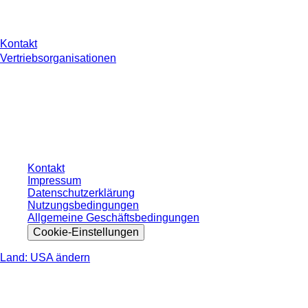
Sie haben Fragen?
Kontakt
Vertriebsorganisationen
* Die angezeigten Preise sind Listenpreise für nicht angemeldete Nutzer und
ohne individuell vereinbarte Konditionen. Alle Preise verstehen sich zzgl. der
gesetzlichen Steuer Ihres jeweiligen Landes und ggf. Versandkosten, sofern
nicht anders angegeben.
Kontakt
Impressum
Datenschutzerklärung
Nutzungsbedingungen
Allgemeine Geschäftsbedingungen
Cookie-Einstellungen
Land: USA ändern