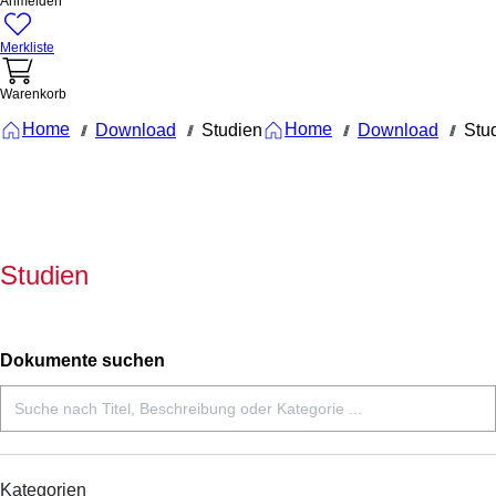
Anmelden
Merkliste
Warenkorb
Home
Home
Download
Studien
Download
Stu
///
///
///
///
Studien
Dokumente suchen
Kategorien