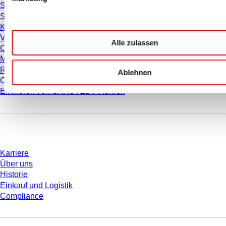
Studien
Sicherheitsdatenblätter
Konformitätserklärungen
Videos
Alle zulassen
Qualitätsmanagement
Materialeigenschaften
Reinheitsgrade
Ablehnen
Chemikalienbeständigkeit
Einfrieren von SARSTEDT-Röhren
Unternehmen und Karriere
Karriere
Über uns
Historie
Einkauf und Logistik
Compliance