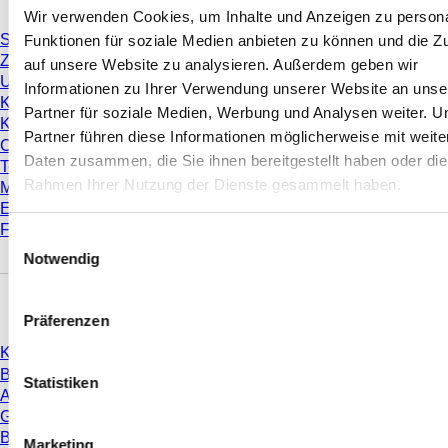
Wir verwenden Cookies, um Inhalte und Anzeigen zu persona
Service & Support
Funktionen für soziale Medien anbieten zu können und die Zu
Zentrifugationsbedingungen
auf unsere Website zu analysieren. Außerdem geben wir
Umrechnung von RZB
Informationen zu Ihrer Verwendung unserer Website an unse
Kompatibilitätsübersicht PCR Platten
Partner für soziale Medien, Werbung und Analysen weiter. U
Kompatibilitätsübersicht Pipettenspitzen
Partner führen diese Informationen möglicherweise mit weite
Chargenzertifikate
Daten zusammen, die Sie ihnen bereitgestellt haben oder die
Technischer Geräteservice
Rahmen Ihrer Nutzung der Dienste gesammelt haben.
Messen & Kongresse
E-Learning
FAQ
Einwilligungsauswahl
Notwendig
Download
Präferenzen
Katalog
Broschüren
Statistiken
Anwenderinformationen
Gebrauchshinweise
Bedienungsanleitungen
Marketing