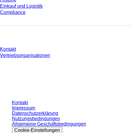
Einkauf und Logistik
Compliance
Sie haben Fragen?
Kontakt
Vertriebsorganisationen
* Die angezeigten Preise sind Listenpreise für nicht angemeldete Nutzer und
ohne individuell vereinbarte Konditionen. Alle Preise verstehen sich zzgl. der
gesetzlichen Steuer Ihres jeweiligen Landes und ggf. Versandkosten, sofern
nicht anders angegeben.
Kontakt
Impressum
Datenschutzerklärung
Nutzungsbedingungen
Allgemeine Geschäftsbedingungen
Cookie-Einstellungen