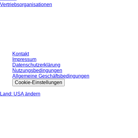
Vertriebsorganisationen
* Die angezeigten Preise sind Listenpreise für nicht angemeldete Nutzer und
ohne individuell vereinbarte Konditionen. Alle Preise verstehen sich zzgl. der
gesetzlichen Steuer Ihres jeweiligen Landes und ggf. Versandkosten, sofern
nicht anders angegeben.
Kontakt
Impressum
Datenschutzerklärung
Nutzungsbedingungen
Allgemeine Geschäftsbedingungen
Cookie-Einstellungen
Land: USA ändern