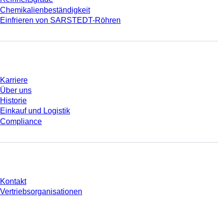
Chemikalienbeständigkeit
Einfrieren von SARSTEDT-Röhren
Unternehmen und Karriere
Karriere
Über uns
Historie
Einkauf und Logistik
Compliance
Sie haben Fragen?
Kontakt
Vertriebsorganisationen
* Die angezeigten Preise sind Listenpreise für nicht angemeldete Nutzer und