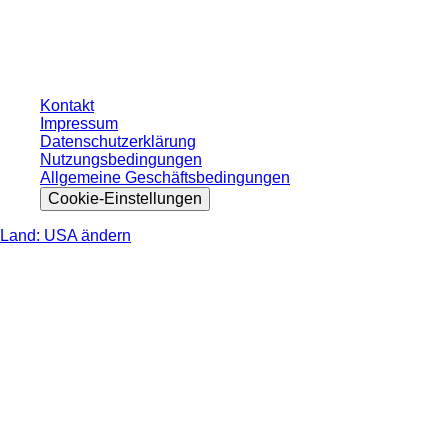
ohne individuell vereinbarte Konditionen. Alle Preise verstehen sich zzgl. der
gesetzlichen Steuer Ihres jeweiligen Landes und ggf. Versandkosten, sofern
nicht anders angegeben.
Kontakt
Impressum
Datenschutzerklärung
Nutzungsbedingungen
Allgemeine Geschäftsbedingungen
Cookie-Einstellungen
Land: USA ändern