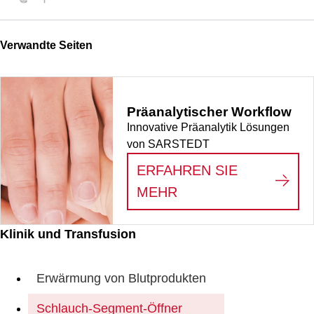
Verwandte Seiten
Präanalytischer Workflow
Innovative Präanalytik Lösungen
von SARSTEDT
ERFAHREN SIE
:
PRÄANALYTISCHE
MEHR
Klinik und Transfusion
Erwärmung von Blutprodukten
Schlauch-Segment-Öffner