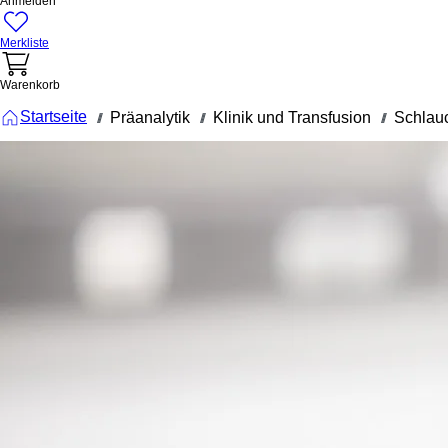
Anmelden
Merkliste
Warenkorb
Startseite
Präanalytik
Klinik und Transfusion
Schlau
///
///
///