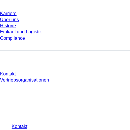
Karriere
Über uns
Historie
Einkauf und Logistik
Compliance
Sie haben Fragen?
Kontakt
Vertriebsorganisationen
* Die angezeigten Preise sind Listenpreise für nicht angemeldete Nutzer und
ohne individuell vereinbarte Konditionen. Alle Preise verstehen sich zzgl. der
gesetzlichen Steuer Ihres jeweiligen Landes und ggf. Versandkosten, sofern
nicht anders angegeben.
Kontakt