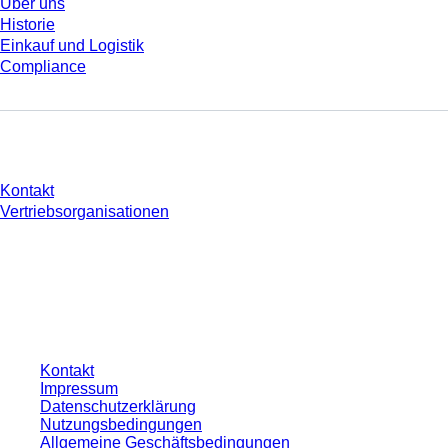
Über uns
Historie
Einkauf und Logistik
Compliance
Sie haben Fragen?
Kontakt
Vertriebsorganisationen
* Die angezeigten Preise sind Listenpreise für nicht angemeldete Nutzer und
ohne individuell vereinbarte Konditionen. Alle Preise verstehen sich zzgl. der
gesetzlichen Steuer Ihres jeweiligen Landes und ggf. Versandkosten, sofern
nicht anders angegeben.
Kontakt
Impressum
Datenschutzerklärung
Nutzungsbedingungen
Allgemeine Geschäftsbedingungen