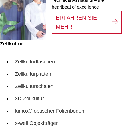
Technical Assistants – the
heartbeat of excellence
ERFAHREN SIE
:
WE SEE THE HERO
MEHR
Zellkultur
Zellkulturflaschen
Zellkulturplatten
Zellkulturschalen
3D-Zellkultur
lumox® optischer Folienboden
x-well Objektträger