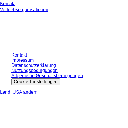
Kontakt
Vertriebsorganisationen
* Die angezeigten Preise sind Listenpreise für nicht angemeldete Nutzer und
ohne individuell vereinbarte Konditionen. Alle Preise verstehen sich zzgl. der
gesetzlichen Steuer Ihres jeweiligen Landes und ggf. Versandkosten, sofern
nicht anders angegeben.
Kontakt
Impressum
Datenschutzerklärung
Nutzungsbedingungen
Allgemeine Geschäftsbedingungen
Cookie-Einstellungen
Land: USA ändern