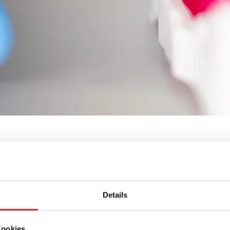
Freeze® PCR Rack
Details
Cookies