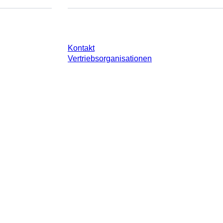
e
Sie haben Fragen?
Kontakt
Vertriebsorganisationen
 gesetzlichen Steuer Ihres