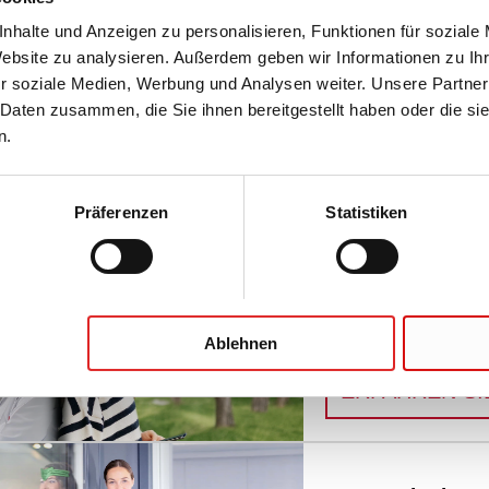
nhalte und Anzeigen zu personalisieren, Funktionen für soziale
n
Website zu analysieren. Außerdem geben wir Informationen zu I
r soziale Medien, Werbung und Analysen weiter. Unsere Partner
 Daten zusammen, die Sie ihnen bereitgestellt haben oder die s
n.
Mission-ready m
Von der Probenentn
Präferenzen
Statistiken
ERFAHREN SI
Life Science
Ablehnen
Life is not always sci
ERFAHREN SI