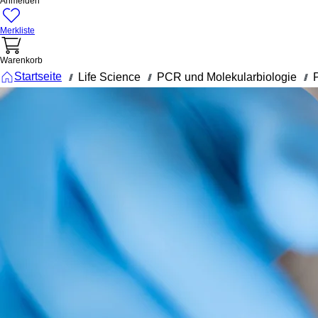
Anmelden
Merkliste
Warenkorb
Startseite
Life Science
PCR und Molekularbiologie
///
///
///