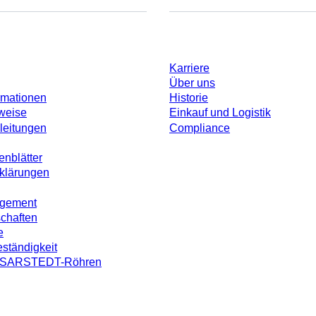
Unternehmen und Karrier
Karriere
Über uns
rmationen
Historie
weise
Einkauf und Logistik
leitungen
Compliance
enblätter
rklärungen
agement
schaften
e
ständigkeit
on SARSTEDT-Röhren
ohne individuell vereinbarte Konditionen. Alle Preise verstehen sich zzgl. der