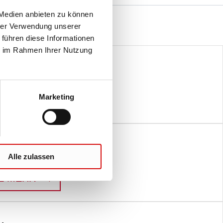
 Medien anbieten zu können
hrer Verwendung unserer
 führen diese Informationen
ie im Rahmen Ihrer Nutzung
aterials
ahme bis zur Sequenzanalyse
Marketing
:
MISSION-READY MATERIALS
E MEHR
Alle zulassen
ence. But science is our Life.
:
LIFE SCIENCE
E MEHR