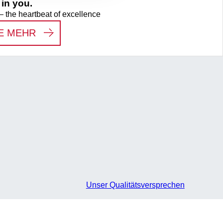
in you.
– the heartbeat of excellence
:
WE SEE THE HERO IN YOU.
E MEHR
Unser Qualitätsversprechen