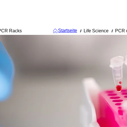
Startseite
PCR Racks
Life Science
PCR u
///
///