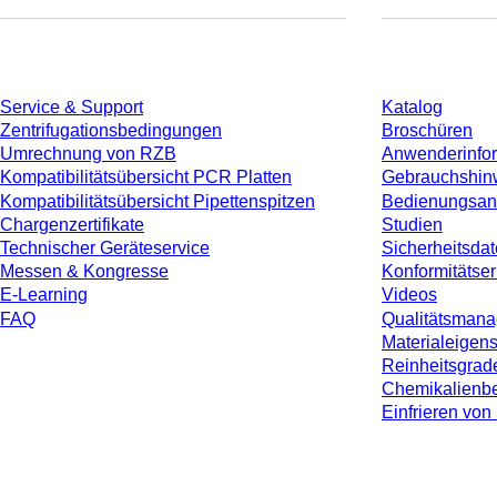
Service
Download
Service & Support
Katalog
Zentrifugationsbedingungen
Broschüren
Umrechnung von RZB
Anwenderinfo
Kompatibilitätsübersicht PCR Platten
Gebrauchshin
Kompatibilitätsübersicht Pipettenspitzen
Bedienungsan
Chargenzertifikate
Studien
Technischer Geräteservice
Sicherheitsdat
Messen & Kongresse
Konformitätse
E-Learning
Videos
FAQ
Qualitätsman
Materialeigen
Reinheitsgrad
Chemikalienbe
Einfrieren v
* Die angezeigten Preise sind Listenpreise für nicht angemeldete Nutzer und 
jeweiligen Landes und ggf. Versandkosten, sofern nicht anders angegeben.