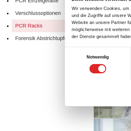
PCR Einzelgefäße
Wir verwenden Cookies, um I
Verschlussoptionen
Verwandte Seite
und die Zugriffe auf unsere 
Website an unsere Partner fü
PCR Racks
möglicherweise mit weiteren
der Dienste gesammelt habe
Forensik Abstrichtupfer
Einwilligungsauswahl
Notwendig