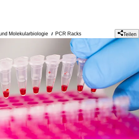
nd Molekularbiologie
PCR Racks
///
Teilen