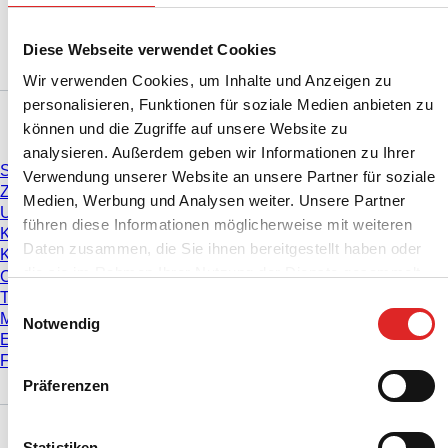
Diese Webseite verwendet Cookies
Wir verwenden Cookies, um Inhalte und Anzeigen zu
personalisieren, Funktionen für soziale Medien anbieten zu
Service
können und die Zugriffe auf unsere Website zu
analysieren. Außerdem geben wir Informationen zu Ihrer
Service & Support
Verwendung unserer Website an unsere Partner für soziale
Zentrifugationsbedingungen
Medien, Werbung und Analysen weiter. Unsere Partner
Umrechnung von RZB
führen diese Informationen möglicherweise mit weiteren
Kompatibilitätsübersicht PCR Platten
Daten zusammen, die Sie ihnen bereitgestellt haben oder
Kompatibilitätsübersicht Pipettenspitzen
die sie im Rahmen Ihrer Nutzung der Dienste gesammelt
Chargenzertifikate
haben.
Technischer Geräteservice
Einwilligungsauswahl
Messen & Kongresse
Notwendig
E-Learning
FAQ
Präferenzen
Download
Statistiken