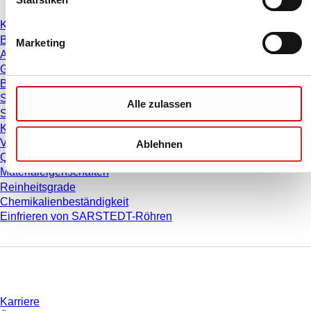
Katalog
Broschüren
Marketing
Anwenderinformationen
Gebrauchshinweise
Bedienungsanleitungen
Studien
Alle zulassen
Sicherheitsdatenblätter
Konformitätserklärungen
Videos
Ablehnen
Qualitätsmanagement
Materialeigenschaften
Reinheitsgrade
Chemikalienbeständigkeit
Einfrieren von SARSTEDT-Röhren
Unternehmen und Karriere
Karriere