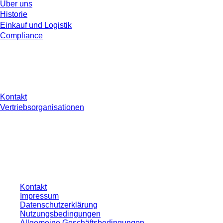
Über uns
Historie
Einkauf und Logistik
Compliance
Sie haben Fragen?
Kontakt
Vertriebsorganisationen
* Die angezeigten Preise sind Listenpreise für nicht angemeldete Nutzer und
ohne individuell vereinbarte Konditionen. Alle Preise verstehen sich zzgl. der
gesetzlichen Steuer Ihres jeweiligen Landes und ggf. Versandkosten, sofern
nicht anders angegeben.
Kontakt
Impressum
Datenschutzerklärung
Nutzungsbedingungen
Allgemeine Geschäftsbedingungen