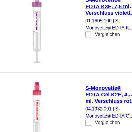
Etikett/Druck: violett, 
EDTA K3E, 7,5 ml,
Stück/Karton, steril
Verschluss violett,
(LxØ): 92 x 15 mm
01.1605.100
|
S-
mit Papieretikett
Monovette® EDTA K3
Vergleichen
Präparierung: K3 EDT
7,5 ml,
Membranschraubkapp
Verschluss violett,
Farbcode ISO, (LxØ)
ohne Verschluss: 92 x
15 mm, mit
Papieretikett,
S-Monovette®
Etikett/Druck: violett, 
EDTA Gel K2E, 4,9
Stück/Karton, steril
ml, Verschluss rot
(LxØ): 90 x 13 mm
04.1932.001
|
S-
mit Papieretikett
Monovette® EDTA Ge
Vergleichen
K2E, Präparierung: K
EDTA Gel, 4,9 ml,