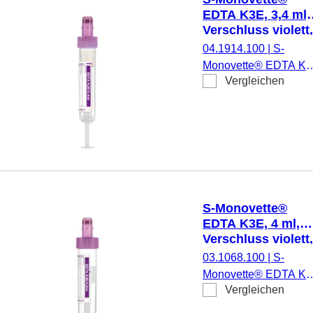
Etikett/Druck: violett, 
EDTA K3E, 3,4 ml,
Stück/Karton, steril
Verschluss violett,
(LxØ): 65 x 13 mm
04.1914.100
|
S-
mit Papieretikett
Monovette® EDTA K3
Vergleichen
Präparierung: K3 EDT
3,4 ml,
Membranschraubkapp
Verschluss violett,
Farbcode ISO, (LxØ)
ohne Verschluss: 65 x
13 mm, mit
Papieretikett,
S-Monovette®
Etikett/Druck: violett, 
EDTA K3E, 4 ml,
Stück/Karton, steril
Verschluss violett,
(LxØ): 75 x 15 mm
03.1068.100
|
S-
mit Papieretikett
Monovette® EDTA K3
Vergleichen
Präparierung: K3 EDT
4 ml,