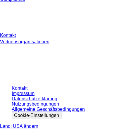
Sie haben Fragen?
Kontakt
Vertriebsorganisationen
* Die angezeigten Preise sind Listenpreise für nicht angemeldete Nutzer und
ohne individuell vereinbarte Konditionen. Alle Preise verstehen sich zzgl. der
gesetzlichen Steuer Ihres jeweiligen Landes und ggf. Versandkosten, sofern
nicht anders angegeben.
Kontakt
Impressum
Datenschutzerklärung
Nutzungsbedingungen
Allgemeine Geschäftsbedingungen
Cookie-Einstellungen
Land: USA ändern