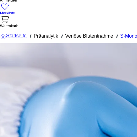
Anmelden
Merkliste
Warenkorb
Startseite
Präanalytik
Venöse Blutentnahme
S-Mono
///
///
///