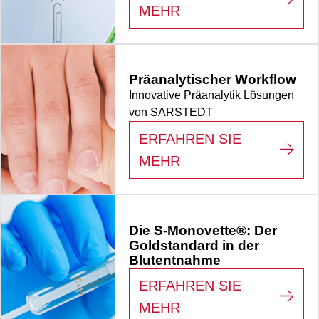
:
ZEIT GEWINNEN I
MEHR
Präanalytischer Workflow
Innovative Präanalytik Lösungen
von SARSTEDT
ERFAHREN SIE
:
PRÄANALYTISCHE
MEHR
Die S-Monovette®: Der
Goldstandard in der
Blutentnahme
ERFAHREN SIE
:
DIE S-MONOVETTE
MEHR