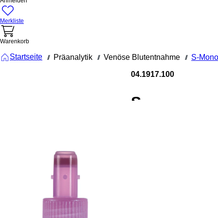
Anmelden
Merkliste
Warenkorb
Startseite
Präanalytik
Venöse Blutentnahme
S-Mono
///
///
///
04.1917.100
S-
Monovette
EDTA K3E,
2,7 ml,
Verschluss
violett,
(LxØ): 75 x