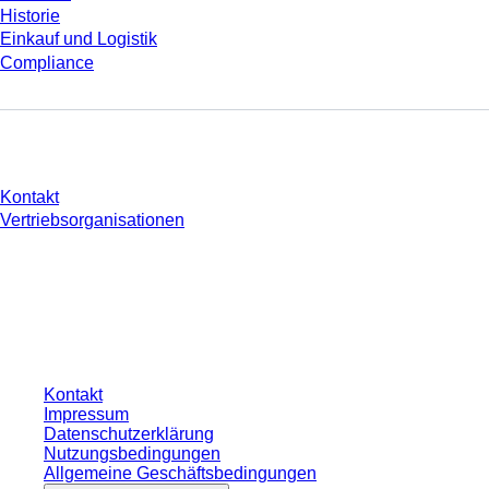
Historie
Einkauf und Logistik
Compliance
Sie haben Fragen?
Kontakt
Vertriebsorganisationen
* Die angezeigten Preise sind Listenpreise für nicht angemeldete Nutzer und
ohne individuell vereinbarte Konditionen. Alle Preise verstehen sich zzgl. der
gesetzlichen Steuer Ihres jeweiligen Landes und ggf. Versandkosten, sofern
nicht anders angegeben.
Kontakt
Impressum
Datenschutzerklärung
Nutzungsbedingungen
Allgemeine Geschäftsbedingungen