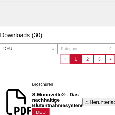
Downloads
(
30
)
1
2
3
Broschüren
S-Monovette® - Das
nachhaltige
Herunterla
Blutentnahmesystem
DEU