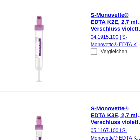
mm, mit
Kunststoffetikett,
S-Monovette®
Etikett/Druck:
EDTA K2E, 2,7 ml,
weiß/violett, 50
Verschluss violett,
Stück/Karton, steril
(LxØ): 75 x 13 mm
04.1915.100
|
S-
mit Papieretikett
Monovette® EDTA K2
Vergleichen
K2E, Präparierung: K
EDTA, 2,7 ml,
Membranschraubkapp
Verschluss violett,
Farbcode ISO, (LxØ)
ohne Verschluss: 75 x
13 mm, mit
Papieretikett,
S-Monovette®
Etikett/Druck: violett, 
EDTA K3E, 2,7 ml,
Stück/Karton, steril
Verschluss violett,
(LxØ): 66 x 11 mm
05.1167.100
|
S-
mit Papieretikett
Monovette® EDTA K3