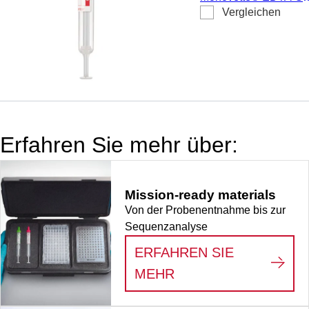
Vergleichen
K2E, Präparierung: K
EDTA Gel, 4,9 ml,
Membranschraubkapp
Verschluss rot,
Farbcode EU, (LxØ)
ohne Verschluss: 90 x
13 mm, mit
Papieretikett,
Erfahren Sie mehr über:
Etikett/Druck: rot, 50
Stück/Karton, steril
Mission-ready materials
Von der Probenentnahme bis zur
Sequenzanalyse
ERFAHREN SIE
:
MISSION-READY M
MEHR