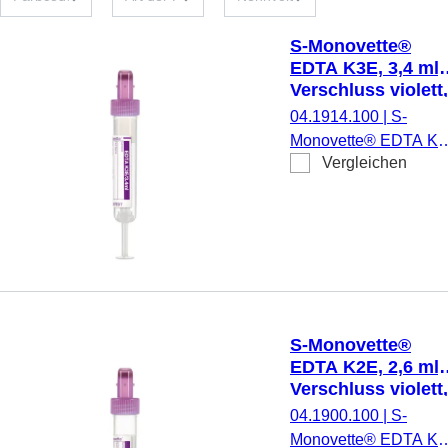
S-Monovette®
EDTA K3E, 3,4 ml,
Verschluss violett,
(LxØ): 65 x 13 mm
04.1914.100
|
S-
mit Papieretikett
Monovette® EDTA K3
Vergleichen
Präparierung: K3 EDT
3,4 ml,
Membranschraubkapp
Verschluss violett,
Farbcode ISO, (LxØ)
ohne Verschluss: 65 x
13 mm, mit
Papieretikett,
S-Monovette®
Etikett/Druck: violett, 
EDTA K2E, 2,6 ml,
Stück/Karton, steril
Verschluss violett,
(LxØ): 65 x 13 mm
04.1900.100
|
S-
mit Papieretikett
Monovette® EDTA K2