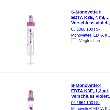
13 mm, mit
Papieretikett,
S-Monovette®
Etikett/Druck: violett, 
EDTA K3E, 4 ml,
Stück/Karton, steril
Verschluss violett,
(LxØ): 75 x 15 mm
03.1068.100
|
S-
mit Papieretikett
Monovette® EDTA K3
Vergleichen
Präparierung: K3 EDT
4 ml,
Membranschraubkapp
Verschluss violett,
Farbcode ISO, (LxØ)
ohne Verschluss: 75 x
15 mm, mit
Papieretikett,
S-Monovette®
Etikett/Druck: violett, 
EDTA K3E, 1,2 ml,
Stück/Karton, steril
Verschluss violett,
(LxØ): 66 x 8 mm,
06.1664.100
|
S-
mit
Monovette® EDTA K3