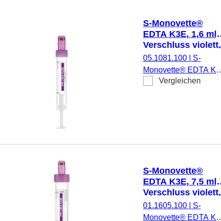
13 mm, mit
Papieretikett,
S-Monovette®
Etikett/Druck: violett, 
EDTA K3E, 1,6 ml,
Stück/Karton, steril
Verschluss violett,
(LxØ): 66 x 11 mm
05.1081.100
|
S-
mit Papieretikett
Monovette® EDTA K3
Vergleichen
Präparierung: K3 EDT
1,6 ml,
Membranschraubkapp
Verschluss violett,
Farbcode ISO, (LxØ)
ohne Verschluss: 66 x
11 mm, mit
Papieretikett,
S-Monovette®
Etikett/Druck: violett, 
EDTA K3E, 7,5 ml,
Stück/Karton, steril
Verschluss violett,
(LxØ): 92 x 15 mm
01.1605.100
|
S-
mit Papieretikett
Monovette® EDTA K3