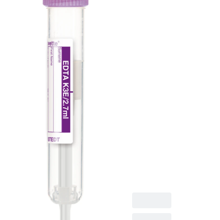
13 mm, mit
Papieretiket
S-Monovette® EDTA
K3E, K3E,
Präparierung: K3
EDTA, 2,7 ml,
Membranschraubkapp
Verschluss violett,
Farbcode ISO, (LxØ)
ohne Verschluss: 75 x
13 mm, mit
Papieretikett,
Etikett/Druck: violett,
50 Stück/Karton, steril