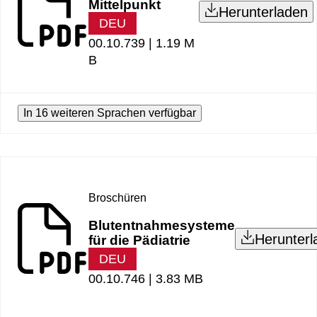
Mittelpunkt
Herunterladen
DEU
00.10.739 |
1.19 M
B
In 16 weiteren Sprachen verfügbar
Broschüren
Blutentnahmesysteme
Herunterl
für die Pädiatrie
DEU
00.10.746 |
3.83 MB