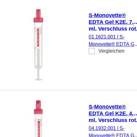
13 mm, mit
Papieretikett,
S-Monovette®
Etikett/Druck: violett, 
EDTA Gel K2E, 7,5
Stück/Karton, steril
ml, Verschluss rot
(LxØ): 92 x 15 mm
01.1621.001
|
S-
mit Papieretikett
Monovette® EDTA Ge
Vergleichen
K2E, Präparierung: K
EDTA Gel, 7,5 ml,
Membranschraubkapp
Verschluss rot,
Farbcode EU, (LxØ)
ohne Verschluss: 92 x
15 mm, mit
Papieretikett,
S-Monovette®
Etikett/Druck: rot/brau
EDTA Gel K2E, 4,9
50 Stück/Karton, steril
ml, Verschluss rot
(LxØ): 90 x 13 mm
04.1932.001
|
S-
mit Papieretikett
Monovette® EDTA Ge