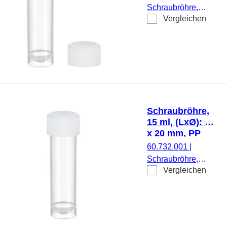
Schraubröhre,
Vergleichen
Arbeitsvolumen: 15
ml, (LxØ): 76 x 20
mm, Material: PP,
Spitzboden mit
Stehrand,
transparent,
Schraubverschluss,
natur, Verschluss
Schraubröhre,
beiliegend, 100
15 ml, (LxØ): 76
Stück/Beutel
x 20 mm, PP
60.732.001
|
Schraubröhre,
Vergleichen
Arbeitsvolumen: 15
ml, (LxØ): 76 x 20
mm, Material: PP,
Spitzboden mit
Stehrand,