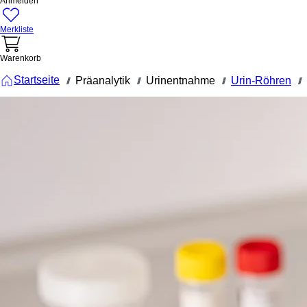
Anmelden
Merkliste
Warenkorb
Startseite
Präanalytik
Urinentnahme
Urin-Röhren
///
///
///
///