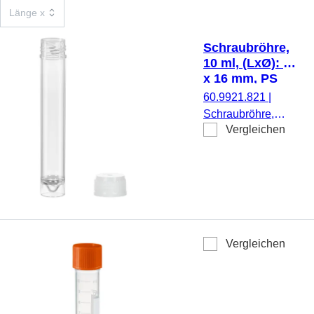
Schraubröhre,
10 ml, (LxØ): 97
x 16 mm, PS
60.9921.821
|
Schraubröhre,
Vergleichen
Arbeitsvolumen: 10
ml, (LxØ): 97 x 16
mm, Material: PS,
Spitzboden mit
Stehrand,
transparent,
Schraubverschluss,
Vergleichen
natur, Verschluss
beiliegend, 500
Stück/Beutel