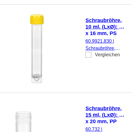
transparent,
Schraubverschluss,
gelb, Verschluss
Schraubröhre,
montiert, steril, 100
10 ml, (LxØ): 97
Stück/Beutel
x 16 mm, PS
60.9921.830
|
Schraubröhre,
Vergleichen
Arbeitsvolumen: 10
ml, (LxØ): 97 x 16
mm, Material: PS,
Spitzboden mit
Stehrand,
transparent,
Schraubverschluss,
gelb, Verschluss
Schraubröhre,
montiert, 100
15 ml, (LxØ): 76
Stück/Beutel
x 20 mm, PP
60.732
|