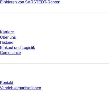
Einfrieren von SARSTEDT-Röhren
Unternehmen und Karriere
Karriere
Über uns
Historie
Einkauf und Logistik
Compliance
Sie haben Fragen?
Kontakt
Vertriebsorganisationen
* Die angezeigten Preise sind Listenpreise für nicht angemeldete Nutzer und
ohne individuell vereinbarte Konditionen. Alle Preise verstehen sich zzgl. der
gesetzlichen Steuer Ihres jeweiligen Landes und ggf. Versandkosten, sofern