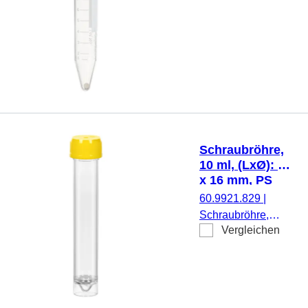
Schraubröhre,
10 ml, (LxØ): 97
x 16 mm, PS
60.9921.829
|
Schraubröhre,
Vergleichen
Arbeitsvolumen: 10
ml, (LxØ): 97 x 16
mm, Material: PS,
Spitzboden mit
Stehrand,