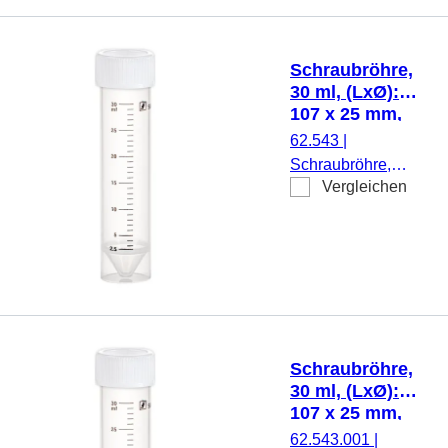
transparent,
Schraubverschluss,
natur, Verschluss
Schraubröhre,
montiert, steril, 100
30 ml, (LxØ):
Stück/Beutel
107 x 25 mm,
PP, mit Druck
62.543
|
Schraubröhre,
Vergleichen
Arbeitsvolumen: 30
ml, (LxØ): 107 x 25
mm, Material: PP,
Spitzboden mit
Stehrand,
transparent,
Schraubverschluss,
natur, Verschluss
Schraubröhre,
montiert, mit Druck,
30 ml, (LxØ):
Etikett/Druck:
107 x 25 mm,
schwarz, mit
PP, mit Druck
62.543.001
|