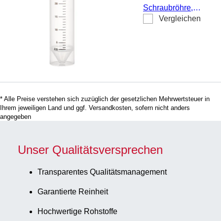
Skalierung, 125
Schraubröhre,
Stück/Beutel
Vergleichen
Arbeitsvolumen: 30
ml, (LxØ): 107 x 25
mm, Material: PP,
Spitzboden mit
Stehrand,
transparent,
Schraubverschluss,
* Alle Preise verstehen sich zuzüglich der gesetzlichen Mehrwertsteuer in
natur, Verschluss
Ihrem jeweiligen Land und ggf. Versandkosten, sofern nicht anders
montiert, mit Druck,
angegeben
Etikett/Druck:
schwarz, mit
Unser Qualitätsversprechen
Skalierung, steril,
50 Stück/Beutel
Transparentes Qualitätsmanagement
Garantierte Reinheit
Hochwertige Rohstoffe