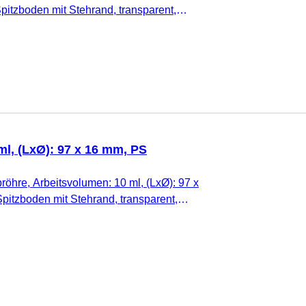
pitzboden mit Stehrand, transparent,
ur, Verschluss montiert, mit Druck,
 mit Skalierung, steril, 50 Stück/Beutel
ml, (LxØ): 97 x 16 mm, PS
röhre, Arbeitsvolumen: 10 ml, (LxØ): 97 x
Spitzboden mit Stehrand, transparent,
lb, Verschluss montiert, 100 Stück/Beutel