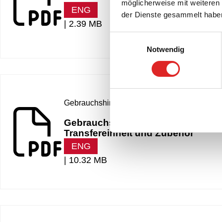
möglicherweise mit weiteren
ENG
der Dienste gesammelt habe
|
2.39 MB
Einwilligungsauswahl
Notwendig
Gebrauchshinweis
Gebrauchshinweis – SARSTEDT V-Mo
Transfereinheit und Zubehör
ENG
|
10.32 MB