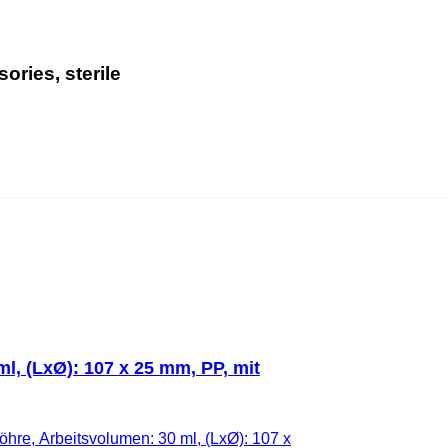
ries, sterile
l, (LxØ): 107 x 25 mm, PP, mit
hre, Arbeitsvolumen: 30 ml, (LxØ): 107 x