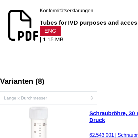
Konformitätserklärungen
Tubes for IVD purposes and accesso
ENG
|
1.15 MB
Varianten
(
8
)
Schraubröhre, 30 m
Druck
62.543.001
|
Schraubrö