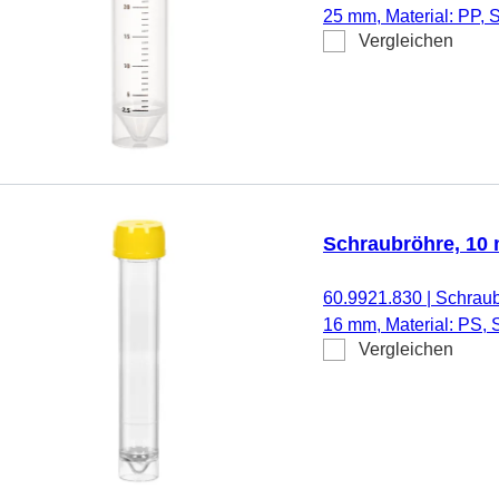
25 mm, Material: PP, S
Vergleichen
Schraubverschluss, nat
Etikett/Druck: schwarz,
Schraubröhre, 10 
60.9921.830
|
Schraub
16 mm, Material: PS, 
Vergleichen
Schraubverschluss, ge