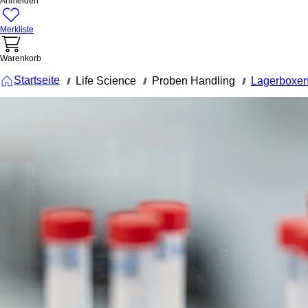
Anmelden
Merkliste
Warenkorb
Startseite
Life Science
Proben Handling
Lagerboxen
///
///
///