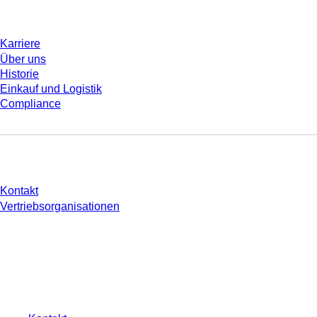
Unternehmen und Karriere
Karriere
Über uns
Historie
Einkauf und Logistik
Compliance
Sie haben Fragen?
Kontakt
Vertriebsorganisationen
* Die angezeigten Preise sind Listenpreise für nicht angemeldete Nutzer und
ohne individuell vereinbarte Konditionen. Alle Preise verstehen sich zzgl. der
gesetzlichen Steuer Ihres jeweiligen Landes und ggf. Versandkosten, sofern
nicht anders angegeben.