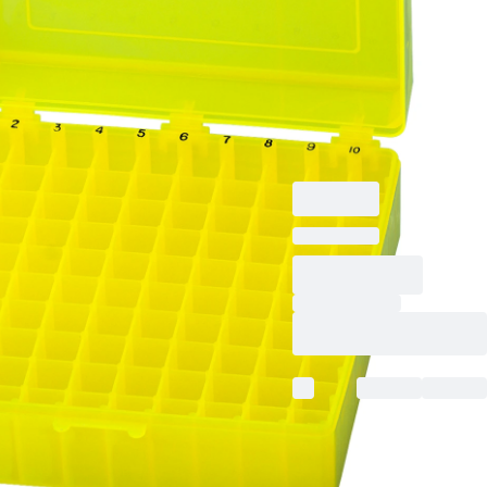
Rastermaß: 10 x 10,
für 100 Gefäße,
passend für Gefäße
mit Abmessungen von
max. 45 x 12 mm, 5
Stück/Beutel