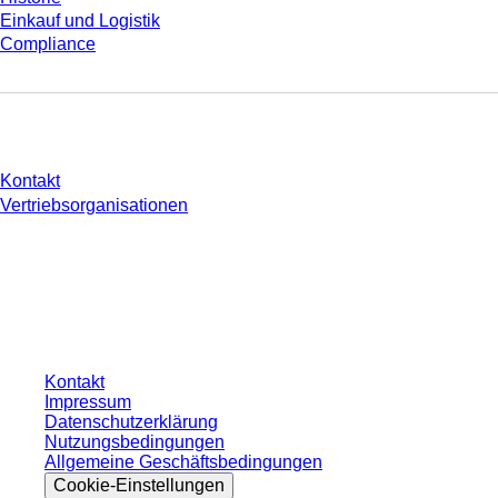
Einkauf und Logistik
Compliance
Sie haben Fragen?
Kontakt
Vertriebsorganisationen
* Die angezeigten Preise sind Listenpreise für nicht angemeldete Nutzer und
ohne individuell vereinbarte Konditionen. Alle Preise verstehen sich zzgl. der
gesetzlichen Steuer Ihres jeweiligen Landes und ggf. Versandkosten, sofern
nicht anders angegeben.
Kontakt
Impressum
Datenschutzerklärung
Nutzungsbedingungen
Allgemeine Geschäftsbedingungen
Cookie-Einstellungen