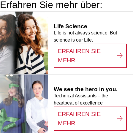
Erfahren Sie mehr über:
Röhren bis 30
mm
Durchmesser, 2
Life Science
Stück/Beutel
Life is not always science. But
science is our Life.
ERFAHREN SIE
:
LIFE SCIENCE
MEHR
We see the hero in you.
Technical Assistants – the
heartbeat of excellence
ERFAHREN SIE
:
WE SEE THE HERO
MEHR