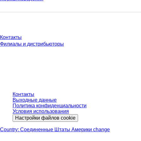
У Вас есть вопросы?
Контакты
Филиалы и дистрибьюторы
* Указанные цены являются прейскурантными для неавторизованных
пользователей и без учета индивидуально согласованных условий.
Цены указаны без учета установленного законом налога в вашей
юрисдикции и возможных расходов на доставку, если не указано иное.
Контакты
Выходные данные
Политика конфиденциальности
Условия использования
Настройки файлов cookie
Country: Соединенные Штаты Америки change