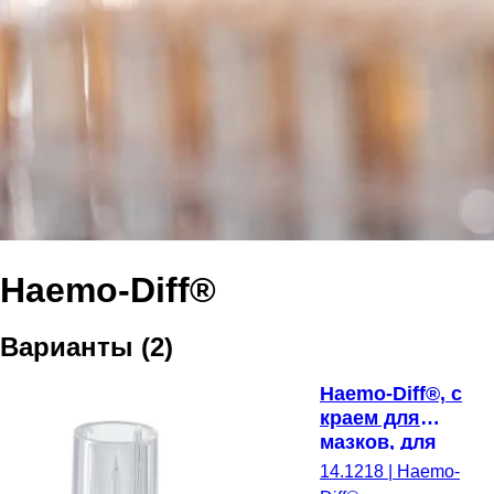
Haemo-Diff®
Варианты
(
2
)
Haemo-Diff®, с
краем для
мазков, для
приготовления
14.1218
|
Haemo-
мазков крови