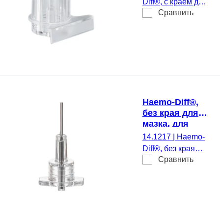
Diff®, с краем для
Сравнить
мазков, для
приготовления
мазков крови, 500
шт./коробке
Haemo-Diff®,
без края для
мазка, для
приготовления
14.1217
|
Haemo-
мазков крови
Diff®, без края
Сравнить
для мазка, для
приготовления
мазков крови, 500
шт./коробке