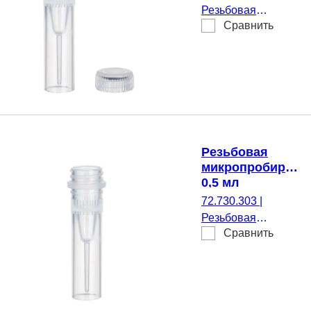
шт./Пакет
Резьбовая
Сравнить
микропробирка,
Рабочий объем: 0,5
мл, Коническое дно
с юбкой
устойчивости, да,
прозрачн(-ая),
Крышки:
натуральный(-ая),
Резьбовая
Крышка в
микропробирка,
комплекте с, нет,
0,5 мл
500 шт./Пакет
72.730.303
|
Резьбовая
Сравнить
микропробирка,
Рабочий объем: 0,5
мл, Коническое дно
с юбкой
устойчивости, да,