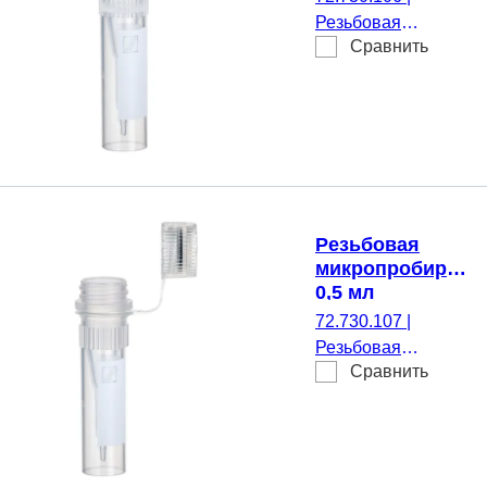
шт./Пакет
Резьбовая
Сравнить
микропробирка,
Рабочий объем: 0,5
мл, Коническое дно
с юбкой
устойчивости, да,
прозрачн(-ая),
Крышки:
натуральный(-ая),
Резьбовая
Крышка навесной
микропробирка,
монтаж, с печатью,
0,5 мл
да, стерильные,
72.730.107
|
100 шт./Пакет
Резьбовая
Сравнить
микропробирка,
Рабочий объем: 0,5
мл, Коническое дно
с юбкой
устойчивости, да,