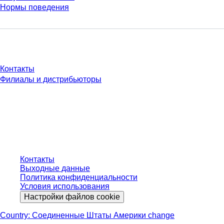
Нормы поведения
У Вас есть вопросы?
Контакты
Филиалы и дистрибьюторы
* Указанные цены являются прейскурантными для неавторизованных
пользователей и без учета индивидуально согласованных условий.
Цены указаны без учета установленного законом налога в вашей
юрисдикции и возможных расходов на доставку, если не указано иное.
Контакты
Выходные данные
Политика конфиденциальности
Условия использования
Настройки файлов cookie
Country: Соединенные Штаты Америки change