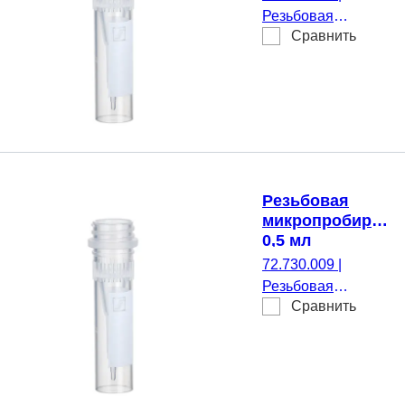
шт./Пакет
Резьбовая
Сравнить
микропробирка,
Рабочий объем: 0,5
мл, Коническое дно
с юбкой
устойчивости, да,
прозрачн(-ая),
Крышка без, с
печатью, нет, 250
Резьбовая
шт./Пакет
микропробирка,
0,5 мл
72.730.009
|
Резьбовая
Сравнить
микропробирка,
Рабочий объем: 0,5
мл, Коническое дно
с юбкой
устойчивости, да,