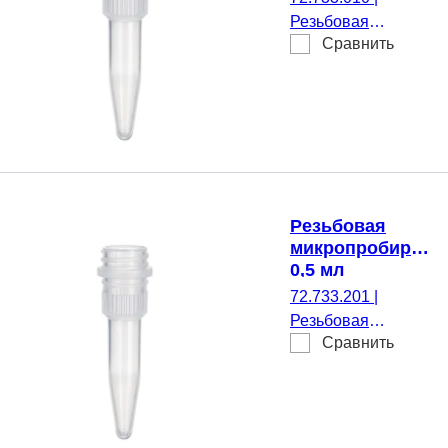
Резьбовая
Сравнить
микропробирка,
Рабочий объем: 0,5
мл, Коническое
дно, да, прозрачн(-
ая), Крышка без,
нет, 500 шт./Пакет
Резьбовая
микропробирка,
0,5 мл
72.733.201
|
Резьбовая
Сравнить
микропробирка,
для ограничения
объема до 100 мкл,
Рабочий объем: 0,5
мл, Коническое