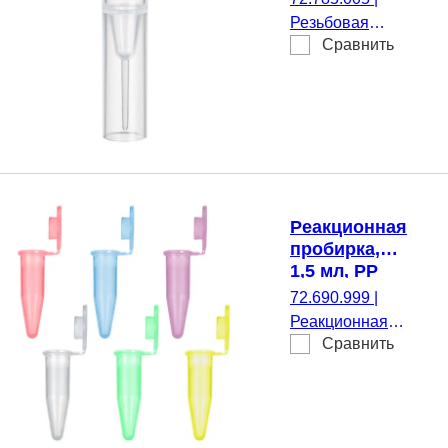
Резьбовая
Сравнить
микропробирка,
Рабочий объем: 0,5
мл, Коническое дно
с юбкой
устойчивости, нет,
прозрачн(-ая),
Крышки:
натуральный(-ая),
Реакционная
Крышка
пробирка,
установленный,
1,5 мл, PP
нет, стерильные,
72.690.999
|
100 шт./Пакет
Реакционная
Сравнить
пробирка,
Рабочий
объем: 1,5 мл,
Материал: PP,
Разные цвета,