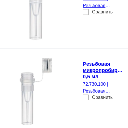
Резьбовая
Сравнить
микропробирка,
Рабочий объем: 0,5
мл, Коническое дно
с юбкой
устойчивости, да,
прозрачн(-ая),
Крышки:
фиолетовый,
Резьбовая
Крышка
микропробирка,
установленный,
0,5 мл
нет, стерильные,
72.730.100
|
100 шт./Пакет
Резьбовая
Сравнить
микропробирка,
Рабочий объем: 0,5
мл, Коническое дно
с юбкой
устойчивости, да,