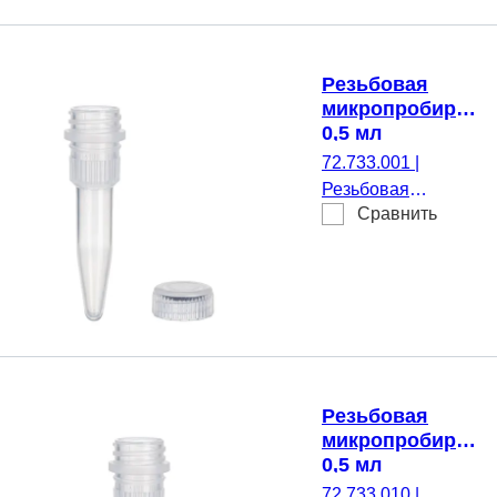
прозрачн(-ая),
Крышки:
натуральный(-ая),
Резьбовая
Крышка навесной,
микропробирка,
с печатью, да, 500
0,5 мл
шт./Пакет
72.733.001
|
Резьбовая
Сравнить
микропробирка,
Рабочий объем: 0,5
мл, Коническое
дно, да, прозрачн(-
ая), Крышки:
натуральный(-ая),
Крышка в
комплекте с, нет,
Резьбовая
500 шт./Пакет
микропробирка,
0,5 мл
72.733.010
|