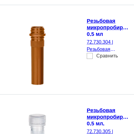
прозрачн(-ая),
Крышка без, нет,
500 шт./Пакет
Резьбовая
микропробирка,
0,5 мл
72.730.304
|
Резьбовая
Сравнить
микропробирка,
Рабочий объем: 0,5
мл, Коническое дно
с юбкой
устойчивости, да,
коричневый(-ая),
Крышка без, нет,
500 шт./Пакет
Резьбовая
микропробирка,
0,5 мл,
стерильные
72.730.305
|