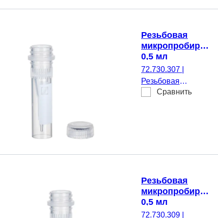
прозрачн(-ая),
Крышки:
натуральный(-ая),
Резьбовая
Крышка навесной
микропробирка,
монтаж, с печатью,
0,5 мл
да, PCR
72.730.307
|
Performance
Резьбовая
Tested, 100 шт./
Сравнить
микропробирка,
Пакет
Рабочий объем: 0,5
мл, Коническое дно
с юбкой
устойчивости, да,
прозрачн(-ая),
Крышки:
натуральный(-ая),
Резьбовая
Крышка в
микропробирка,
комплекте с, с
0,5 мл
печатью, нет, 250
72.730.309
|