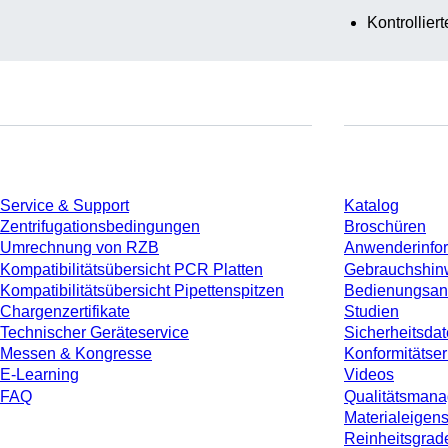
Kontrollier
Service
Download
Service & Support
Katalog
Zentrifugationsbedingungen
Broschüren
Umrechnung von RZB
Anwenderinfo
Kompatibilitätsübersicht PCR Platten
Gebrauchshin
Kompatibilitätsübersicht Pipettenspitzen
Bedienungsan
Chargenzertifikate
Studien
Technischer Geräteservice
Sicherheitsdat
Messen & Kongresse
Konformitätse
E-Learning
Videos
FAQ
Qualitätsman
Materialeigen
Reinheitsgrad