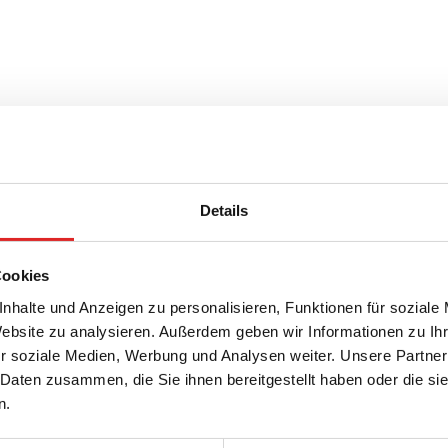
Details
r, Englisch, mit Kühlflüssigkeit
Cookies
ehälter, Englisch, mit Kühlflüssigkeit
nhalte und Anzeigen zu personalisieren, Funktionen für soziale
Website zu analysieren. Außerdem geben wir Informationen zu I
r soziale Medien, Werbung und Analysen weiter. Unsere Partner
 Daten zusammen, die Sie ihnen bereitgestellt haben oder die s
n.