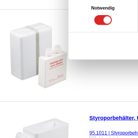
Einwilligungsauswahl
Notwendig
Kühlversandbehält
Kühlflüssigkeit
95.1124
|
Kühlversandb
Vergleichen
Styroporbehälter,
95.1011
|
Styroporbeh