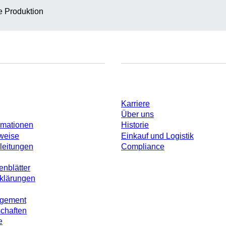
te Produktion
Unternehmen und Karrier
Karriere
Über uns
rmationen
Historie
weise
Einkauf und Logistik
leitungen
Compliance
enblätter
rklärungen
agement
schaften
e