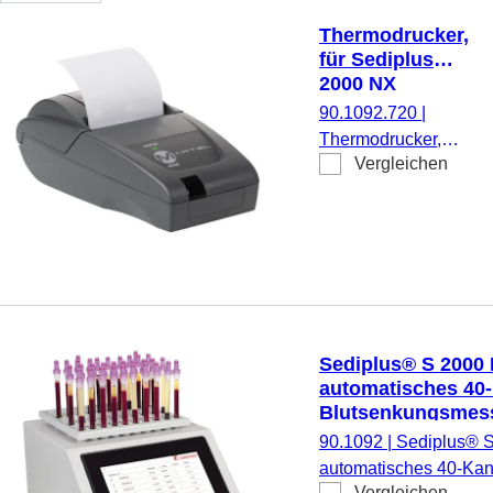
Thermodrucker,
für Sediplus® S
2000 NX
90.1092.720
|
Thermodrucker,
Vergleichen
inkl. Netzteil, für
Sediplus® S 2000
NX
Sediplus® S 2000 
automatisches 40-
Blutsenkungsmessg
Test-Sedivetten zu
90.1092
|
Sediplus® 
Funktionsprüfung,
automatisches 40-Kan
110 - 230 V
Vergleichen