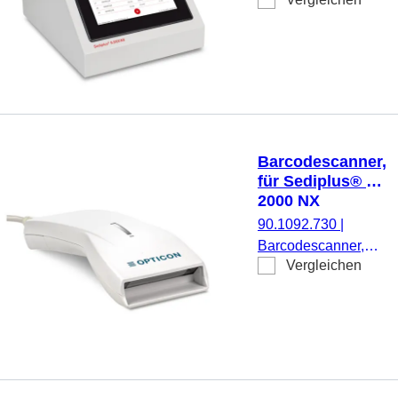
Blutsenkungsmessgerät
Sedivetten zur Funkti
passend für S-Sedivet
Messplätze, zur Mess
Blutkörperchensenkun
(BSG), Versorgungssp
V
Barcodescanner,
für Sediplus® S
2000 NX
90.1092.730
|
Barcodescanner,
Vergleichen
inkl. USB-
Anschluss, für
Sediplus® S 2000
NX