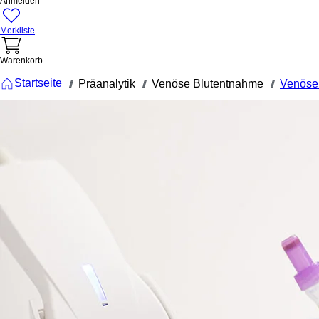
Anmelden
Merkliste
Warenkorb
Startseite
Präanalytik
Venöse Blutentnahme
Venöse
///
///
///