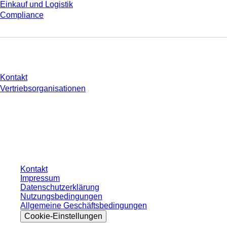
Einkauf und Logistik
Compliance
Sie haben Fragen?
Kontakt
Vertriebsorganisationen
* Die angezeigten Preise sind Listenpreise für nicht angemeldete Nutzer und
ohne individuell vereinbarte Konditionen. Alle Preise verstehen sich zzgl. der
gesetzlichen Steuer Ihres jeweiligen Landes und ggf. Versandkosten, sofern
nicht anders angegeben.
Kontakt
Impressum
Datenschutzerklärung
Nutzungsbedingungen
Allgemeine Geschäftsbedingungen
Cookie-Einstellungen