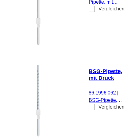
Pipette, mit
Vergleichen
montierter
Kolbenhülse
BSG-Pipette,
mit Druck
86.1996.062
|
BSG-Pipette,
Vergleichen
mit
aufgedruckter
Skalierung und
montierter
Kolbenhülse,