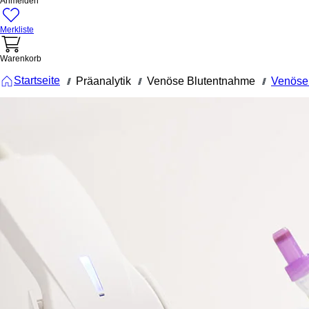
Anmelden
Merkliste
Warenkorb
Startseite
Präanalytik
Venöse Blutentnahme
Venöse
///
///
///