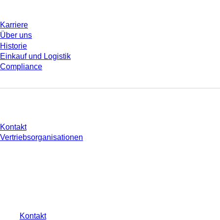
Karriere
Über uns
Historie
Einkauf und Logistik
Compliance
Sie haben Fragen?
Kontakt
Vertriebsorganisationen
* Die angezeigten Preise sind Listenpreise für nicht angemeldete Nutzer und
ohne individuell vereinbarte Konditionen. Alle Preise verstehen sich zzgl. der
gesetzlichen Steuer Ihres jeweiligen Landes und ggf. Versandkosten, sofern
nicht anders angegeben.
Kontakt