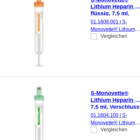
Papieretikett,
Lithium Heparin L
Etikett/Druck: grün, 50
flüssig, 7,5 ml,
Stück/Karton, steril
Verschluss orange
01.1608.001
|
S-
(LxØ): 92 x 15 mm
Monovette® Lithium
mit Papieretikett
Vergleichen
Heparin LH, flüssig,
Präparierung: Lithium-
Heparin, flüssig, 7,5 m
Membranschraubkapp
Verschluss orange,
Farbcode EU, (LxØ)
ohne Verschluss: 92 x
15 mm, mit
S-Monovette®
Papieretikett,
Lithium Heparin L
Etikett/Druck: orange,
7,5 ml, Verschluss
50 Stück/Karton, steril
grün, (LxØ): 92 x 
01.1604.100
|
S-
mm, mit
Monovette® Lithium
Papieretikett
Vergleichen
Heparin LH,
Präparierung: Lithium-