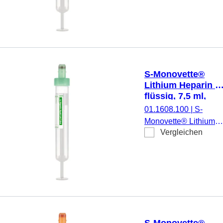
Heparin, 7,5 ml,
Membranschraubkapp
Verschluss grün,
Farbcode ISO, (LxØ)
ohne Verschluss: 92 x
15 mm, mit
S-Monovette®
Papieretikett,
Lithium Heparin L
Etikett/Druck: grün, 50
flüssig, 7,5 ml,
Stück/Karton, steril
Verschluss grün,
01.1608.100
|
S-
(LxØ): 92 x 15 mm
Monovette® Lithium
mit Papieretikett
Vergleichen
Heparin LH, flüssig,
Präparierung: Lithium-
Heparin, flüssig, 7,5 m
Membranschraubkapp
Verschluss grün,
Farbcode ISO, (LxØ)
ohne Verschluss: 92 x
15 mm, mit
S-Monovette®