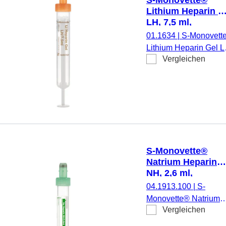
Papieretikett,
Lithium Heparin G
Etikett/Druck: grün, 50
LH, 7,5 ml,
Stück/Karton, steril
Verschluss orange
01.1634
|
S-Monovett
(LxØ): 92 x 15 mm
Lithium Heparin Gel L
mit
Vergleichen
Präparierung: Lithium-
Kunststoffetikett
Heparin Gel, 7,5 ml,
Membranschraubkapp
Verschluss orange,
Farbcode EU, (LxØ)
ohne Verschluss: 92 x
15 mm, mit
Kunststoffetikett,
S-Monovette®
Etikett/Druck:
Natrium Heparin
transparent/braun, 50
NH, 2,6 ml,
Stück/Karton, steril
Verschluss grün,
04.1913.100
|
S-
(LxØ): 65 x 13 mm
Monovette® Natrium
mit Papieretikett
Vergleichen
Heparin NH,
Präparierung: Natrium