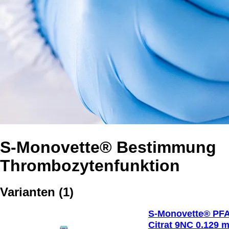
S-Monovette® Bestimmung
Thrombozytenfunktion
Varianten
(
1
)
S-Monovette® PFA
Citrat 9NC 0.129 m