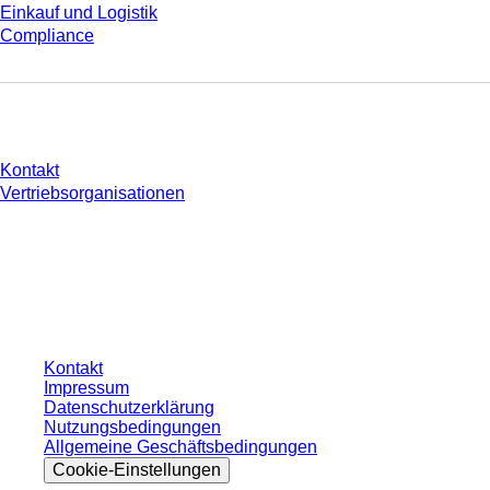
Einkauf und Logistik
Compliance
Sie haben Fragen?
Kontakt
Vertriebsorganisationen
* Die angezeigten Preise sind Listenpreise für nicht angemeldete Nutzer und
ohne individuell vereinbarte Konditionen. Alle Preise verstehen sich zzgl. der
gesetzlichen Steuer Ihres jeweiligen Landes und ggf. Versandkosten, sofern
nicht anders angegeben.
Kontakt
Impressum
Datenschutzerklärung
Nutzungsbedingungen
Allgemeine Geschäftsbedingungen
Cookie-Einstellungen