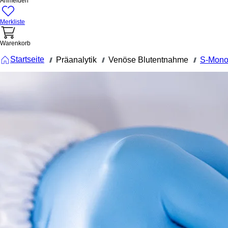
Anmelden
Merkliste
Warenkorb
Startseite
Präanalytik
Venöse Blutentnahme
S-Mono
///
///
///