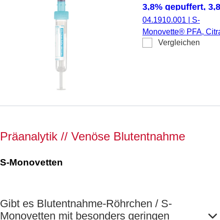
3,8% gepuffert, 3,8
Verschluss hellbla
04.1910.001
|
S-
(LxØ): 65 x 13 mm,
Monovette® PFA, Citr
Papieretikett
Vergleichen
9NC 0.129 mol/l 3,8%
gepuffert, Präparierung
Natriumcitrat/Zitronen
Puffer-Lösung, 3,8 ml,
Membranschraubkapp
Verschluss hellblau,
Farbcode ISO, (LxØ) 
Verschluss: 65 x 13 m
Präanalytik // Venöse Blutentnahme
Papieretikett, Etikett/
hellblau, 50 Stück/Kar
steril
S-Monovetten
Gibt es Blutentnahme-Röhrchen / S-
Monovetten mit besonders geringen