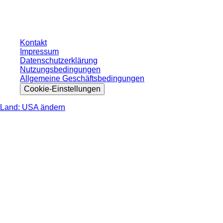
gesetzlichen Steuer Ihres jeweiligen Landes und ggf. Versandkosten, sofern
nicht anders angegeben.
Kontakt
Impressum
Datenschutzerklärung
Nutzungsbedingungen
Allgemeine Geschäftsbedingungen
Cookie-Einstellungen
Land: USA ändern