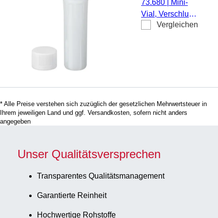
73.680
|
Mini-
Vial, Verschluss
Vergleichen
beiliegend,
Material: HD-
PE, 6 ml, (LxØ):
56 x 15 mm,
weiß, 1.000
Stück/Beutel
* Alle Preise verstehen sich zuzüglich der gesetzlichen Mehrwertsteuer in
Ihrem jeweiligen Land und ggf. Versandkosten, sofern nicht anders
angegeben
Unser Qualitätsversprechen
Transparentes Qualitätsmanagement
Garantierte Reinheit
Hochwertige Rohstoffe