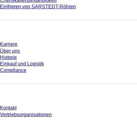
Chemikalienbeständigkeit
Einfrieren von SARSTEDT-Röhren
Unternehmen und Karriere
Karriere
Über uns
Historie
Einkauf und Logistik
Compliance
Sie haben Fragen?
Kontakt
Vertriebsorganisationen
* Die angezeigten Preise sind Listenpreise für nicht angemeldete Nutzer und
ohne individuell vereinbarte Konditionen. Alle Preise verstehen sich zzgl. der