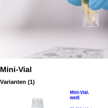
Mini-Vial
Varianten
(
1
)
Mini-Vial,
weiß