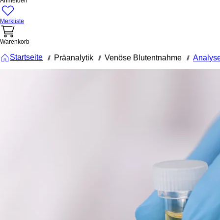
Anmelden
Merkliste
Warenkorb
Startseite
Präanalytik
Venöse Blutentnahme
Analys
///
///
///