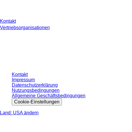
Sie haben Fragen?
Kontakt
Vertriebsorganisationen
* Die angezeigten Preise sind Listenpreise für nicht angemeldete Nutzer und
ohne individuell vereinbarte Konditionen. Alle Preise verstehen sich zzgl. der
gesetzlichen Steuer Ihres jeweiligen Landes und ggf. Versandkosten, sofern
nicht anders angegeben.
Kontakt
Impressum
Datenschutzerklärung
Nutzungsbedingungen
Allgemeine Geschäftsbedingungen
Cookie-Einstellungen
Land: USA ändern