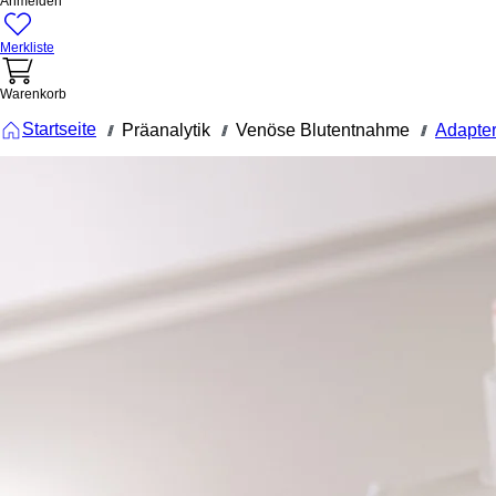
Anmelden
Merkliste
Warenkorb
Startseite
Präanalytik
Venöse Blutentnahme
Adapte
///
///
///