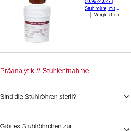
80.9924.027
|
weiß
Stuhlröhre, mit
Vergleichen
Schaufel, weiß,
Schraubverschluss,
Verschluss: braun,
(LxØ) ohne Verschluss
55 x 44 mm, mit
Papieretikett, 250
Stück/Beutel
Präanalytik // Stuhlentnahme
Sind die Stuhlröhren steril?
Gibt es Stuhlröhrchen zur