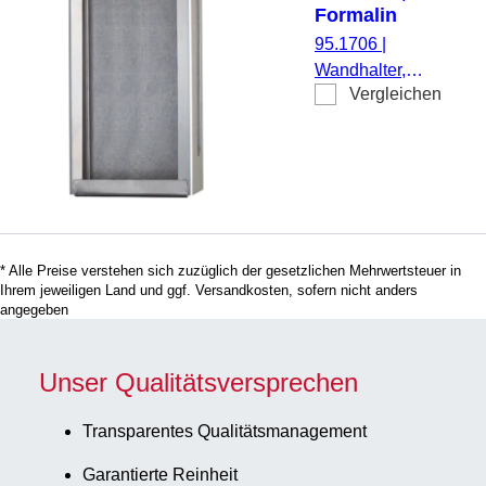
Formalin
System
95.1706
|
Wandhalter,
Vergleichen
Material:
Edelstahl, für
Formalin
System, 1
Stück/Karton
* Alle Preise verstehen sich zuzüglich der gesetzlichen Mehrwertsteuer in
Ihrem jeweiligen Land und ggf. Versandkosten, sofern nicht anders
angegeben
Unser Qualitätsversprechen
Transparentes Qualitätsmanagement
Garantierte Reinheit