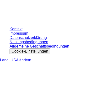
ohne individuell vereinbarte Konditionen. Alle Preise verstehen sich zzgl. der
gesetzlichen Steuer Ihres jeweiligen Landes und ggf. Versandkosten, sofern
nicht anders angegeben.
Kontakt
Impressum
Datenschutzerklärung
Nutzungsbedingungen
Allgemeine Geschäftsbedingungen
Cookie-Einstellungen
Land: USA ändern