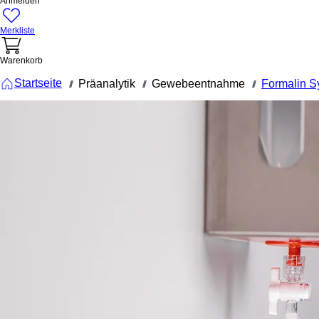
Anmelden
Merkliste
Warenkorb
Startseite
Präanalytik
Gewebeentnahme
Formalin S
///
///
///