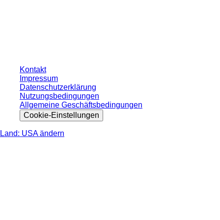
* Die angezeigten Preise sind Listenpreise für nicht angemeldete Nutzer und
ohne individuell vereinbarte Konditionen. Alle Preise verstehen sich zzgl. der
gesetzlichen Steuer Ihres jeweiligen Landes und ggf. Versandkosten, sofern
nicht anders angegeben.
Kontakt
Impressum
Datenschutzerklärung
Nutzungsbedingungen
Allgemeine Geschäftsbedingungen
Cookie-Einstellungen
Land: USA ändern