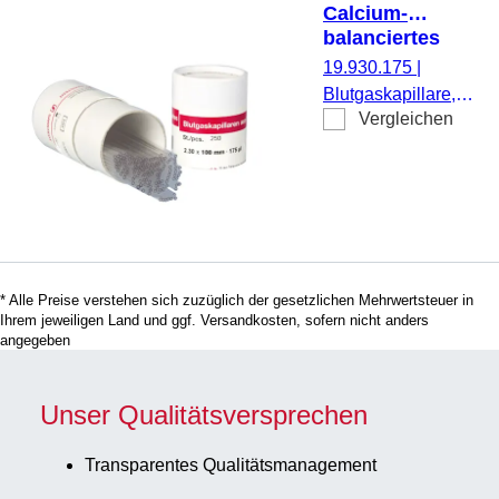
Calcium-
balanciertes
Lithium-Heparin,
19.930.175
|
175 µl
Blutgaskapillare,
Vergleichen
Präparierung:
Calcium-
balanciertes
Lithium-Heparin,
Nennvolumen: 175
µl, (LxØ): 100 x 2,3
mm, 200
* Alle Preise verstehen sich zuzüglich der gesetzlichen Mehrwertsteuer in
Stück/Dose
Ihrem jeweiligen Land und ggf. Versandkosten, sofern nicht anders
angegeben
Unser Qualitätsversprechen
Transparentes Qualitätsmanagement