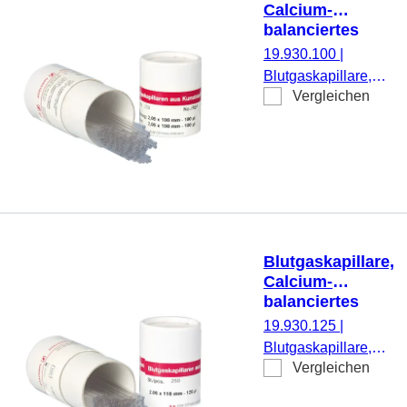
Calcium-
balanciertes
Lithium-Heparin,
19.930.100
|
100 µl
Blutgaskapillare,
Vergleichen
Präparierung:
Calcium-
balanciertes
Lithium-Heparin,
Nennvolumen: 100
µl, (LxØ): 100 x 2,05
mm, 250
Stück/Dose
Blutgaskapillare,
Calcium-
balanciertes
Lithium-Heparin,
19.930.125
|
125 µl
Blutgaskapillare,
Vergleichen
Präparierung:
Calcium-