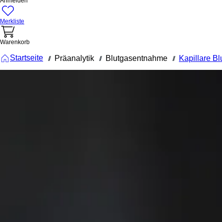
Anmelden
Merkliste
Warenkorb
Startseite
Präanalytik
Blutgasentnahme
Kapillare Bl
///
///
///