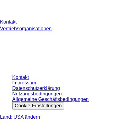
Sie haben Fragen?
Kontakt
Vertriebsorganisationen
* Die angezeigten Preise sind Listenpreise für nicht angemeldete Nutzer und
ohne individuell vereinbarte Konditionen. Alle Preise verstehen sich zzgl. der
gesetzlichen Steuer Ihres jeweiligen Landes und ggf. Versandkosten, sofern
nicht anders angegeben.
Kontakt
Impressum
Datenschutzerklärung
Nutzungsbedingungen
Allgemeine Geschäftsbedingungen
Cookie-Einstellungen
Land: USA ändern