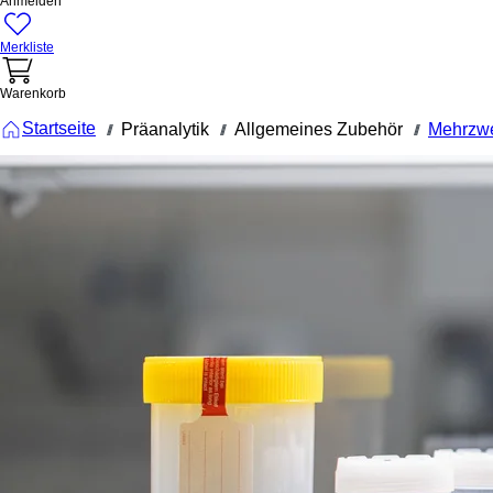
Anmelden
Merkliste
Warenkorb
Startseite
Präanalytik
Allgemeines Zubehör
Mehrzw
///
///
///