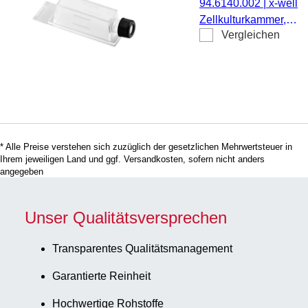
94.6140.002
|
x-well
ablösbarer Rahm
Zellkulturkammer,
Vergleichen
Flasche, auf PCA-
Objektträger, ablösbar
Rahmen, steril,
pyrogenfrei/endotoxinf
nicht zytotoxisch, 6
Stück/Blister
* Alle Preise verstehen sich zuzüglich der gesetzlichen Mehrwertsteuer in
Ihrem jeweiligen Land und ggf. Versandkosten, sofern nicht anders
angegeben
Unser Qualitätsversprechen
Transparentes Qualitätsmanagement
Garantierte Reinheit
Hochwertige Rohstoffe