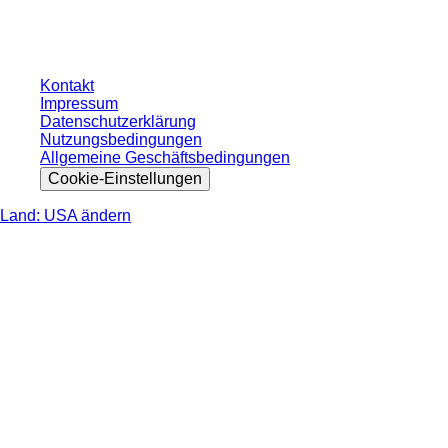
gesetzlichen Steuer Ihres jeweiligen Landes und ggf. Versandkosten, sofern
nicht anders angegeben.
Kontakt
Impressum
Datenschutzerklärung
Nutzungsbedingungen
Allgemeine Geschäftsbedingungen
Cookie-Einstellungen
Land: USA ändern