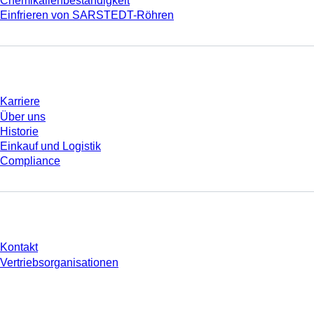
Chemikalienbeständigkeit
Einfrieren von SARSTEDT-Röhren
Unternehmen und Karriere
Karriere
Über uns
Historie
Einkauf und Logistik
Compliance
Sie haben Fragen?
Kontakt
Vertriebsorganisationen
* Die angezeigten Preise sind Listenpreise für nicht angemeldete Nutzer und
ohne individuell vereinbarte Konditionen. Alle Preise verstehen sich zzgl. der