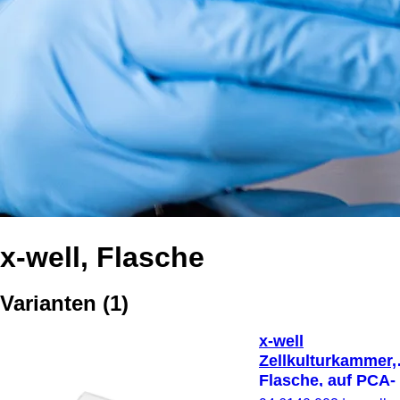
x-well, Flasche
Varianten
(
1
)
x-well
Zellkulturkammer,
Flasche, auf PCA-
Objektträger,