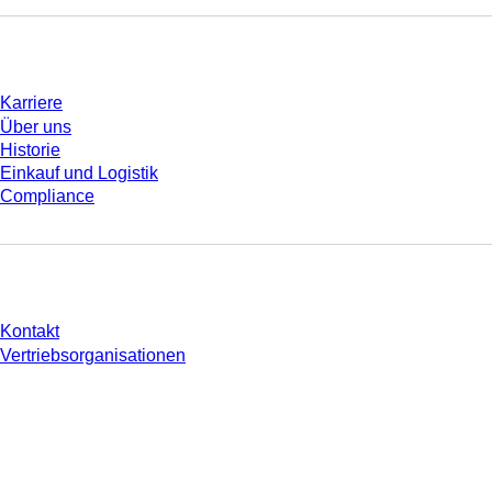
Unternehmen und Karriere
Karriere
Über uns
Historie
Einkauf und Logistik
Compliance
Sie haben Fragen?
Kontakt
Vertriebsorganisationen
* Die angezeigten Preise sind Listenpreise für nicht angemeldete Nutzer und
ohne individuell vereinbarte Konditionen. Alle Preise verstehen sich zzgl. der
gesetzlichen Steuer Ihres jeweiligen Landes und ggf. Versandkosten, sofern
nicht anders angegeben.