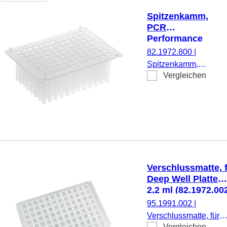
Spitzenkamm,
PCR
Performance
Tested, PP
82.1972.800
|
Spitzenkamm,
Vergleichen
kompatibel mit
KingFisher™
Flex/Presto, Bio
Sprint 96, PCR
Performance
Tested, Material:
PP, 2
Stück/Beutel
Verschlussmatte, 
Deep Well Platte
2,2 ml (82.1972.002
(LxB): 79 x 121 m
95.1991.002
|
EVA, transparent
Verschlussmatte, für
Vergleichen