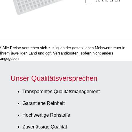
Deep Well Platte 2,2 
(82.1972.002), (LxB): 
x 121 mm, Material: E
transparent,
DNA-/DNase-/RNase-
frei,
pyrogenfrei/endotoxinf
* Alle Preise verstehen sich zuzüglich der gesetzlichen Mehrwertsteuer in
10 Stück/Beutel
Ihrem jeweiligen Land und ggf. Versandkosten, sofern nicht anders
angegeben
Unser Qualitätsversprechen
Transparentes Qualitätsmanagement
Garantierte Reinheit
Hochwertige Rohstoffe
Zuverlässige Qualität