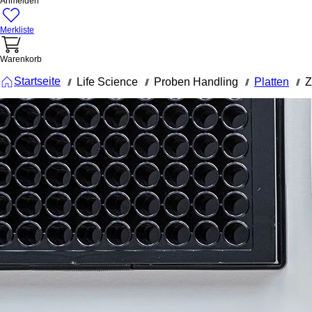
Anmelden
Merkliste
Warenkorb
Startseite
Life Science
Proben Handling
Platten
Z
///
///
///
///