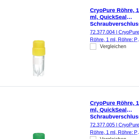
CryoPure Röhre, 1
ml, QuickSeal
Schraubverschlus
gelb
72.377.004
|
CryoPur
Röhre, 1 ml, Röhre: P
Vergleichen
QuickSeal
Schraubverschluss,
Verschluss montiert,
HD-PE, gelb,
Außengewinde, Cryo
Performance Tested, 
Stück/Beutel
CryoPure Röhre, 1
ml, QuickSeal
Schraubverschlus
grün
72.377.005
|
CryoPur
Röhre, 1 ml, Röhre: P