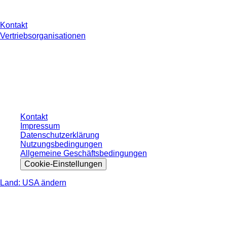
Kontakt
Vertriebsorganisationen
* Die angezeigten Preise sind Listenpreise für nicht angemeldete Nutzer und
ohne individuell vereinbarte Konditionen. Alle Preise verstehen sich zzgl. der
gesetzlichen Steuer Ihres jeweiligen Landes und ggf. Versandkosten, sofern
nicht anders angegeben.
Kontakt
Impressum
Datenschutzerklärung
Nutzungsbedingungen
Allgemeine Geschäftsbedingungen
Cookie-Einstellungen
Land: USA ändern