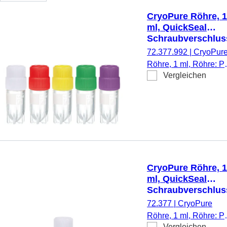
CryoPure Röhre, 1
ml, QuickSeal
Schraubverschlus
Farbmix
72.377.992
|
CryoPur
Röhre, 1 ml, Röhre: P
Vergleichen
QuickSeal
Schraubverschluss,
Verschluss montiert,
HD-PE, Farbmix,
Außengewinde, Cryo
Performance Tested, 
Stück/Beutel
CryoPure Röhre, 1
ml, QuickSeal
Schraubverschlus
weiß
72.377
|
CryoPure
Röhre, 1 ml, Röhre: P
Vergleichen