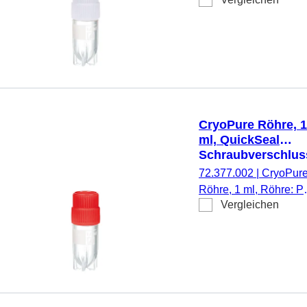
QuickSeal
Schraubverschluss,
Verschluss montiert,
HD-PE, weiß,
Außengewinde, Cryo
Performance Tested, 
Stück/Beutel
CryoPure Röhre, 1
ml, QuickSeal
Schraubverschlus
rot
72.377.002
|
CryoPur
Röhre, 1 ml, Röhre: P
Vergleichen
QuickSeal
Schraubverschluss,
Verschluss montiert,
HD-PE, rot,
Außengewinde, Cryo
Performance Tested, 
Stück/Beutel