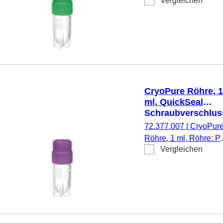
Vergleichen
QuickSeal
Schraubverschluss,
Verschluss montiert,
HD-PE, grün,
Außengewinde, Cryo
Performance Tested, 
Stück/Beutel
CryoPure Röhre, 1
ml, QuickSeal
Schraubverschlus
violett
72.377.007
|
CryoPur
Röhre, 1 ml, Röhre: P
Vergleichen
QuickSeal
Schraubverschluss,
Verschluss montiert,
HD-PE, violett,
Außengewinde, Cryo
Performance Tested, 
Stück/Beutel