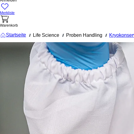
Anmelden
Merkliste
Warenkorb
Startseite
Life Science
Proben Handling
Kryokonser
///
///
///