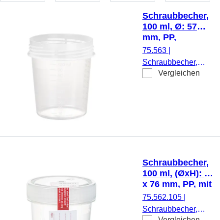
Schraubbecher,
100 ml, Ø: 57
mm, PP,
transparent
75.563
|
Schraubbecher,
Vergleichen
Sammlung und
Lagerung von Urin,
max.
Arbeitsvolumen:
100 ml, Ø: 57 mm,
Ø Öffnung: 57 mm,
transparent,
graduiert, Material:
Schraubbecher,
PP,
100 ml, (ØxH): 57
Schraubverschluss,
x 76 mm, PP, mit
ohne Verschluss,
Sicherheitsetikett,
75.562.105
|
50 Stück/Beutel
transparent
Schraubbecher,
Vergleichen