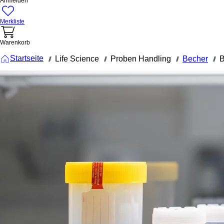
Anmelden
Merkliste
Warenkorb
Startseite
Life Science
Proben Handling
Becher
B
///
///
///
///