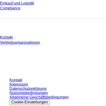
Einkauf und Logistik
Compliance
Sie haben Fragen?
Kontakt
Vertriebsorganisationen
* Die angezeigten Preise sind Listenpreise für nicht angemeldete Nutzer und
ohne individuell vereinbarte Konditionen. Alle Preise verstehen sich zzgl. der
gesetzlichen Steuer Ihres jeweiligen Landes und ggf. Versandkosten, sofern
nicht anders angegeben.
Kontakt
Impressum
Datenschutzerklärung
Nutzungsbedingungen
Allgemeine Geschäftsbedingungen
Cookie-Einstellungen