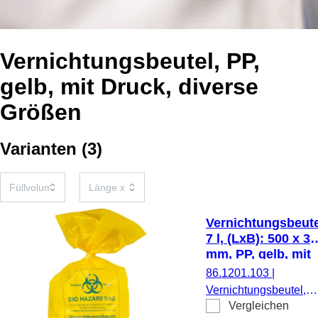
Vernichtungsbeutel, PP,
gelb, mit Druck, diverse
Größen
Varianten
(
3
)
Vernichtungsbeute
7 l, (LxB): 500 x 3
mm, PP, gelb, mit
Druck Biohazard
86.1201.103
|
Vernichtungsbeutel,
Vergleichen
Füllvolumen: 7 l, (LxB)