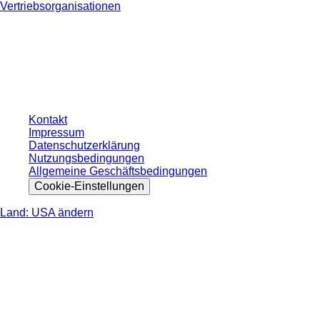
Vertriebsorganisationen
* Die angezeigten Preise sind Listenpreise für nicht angemeldete Nutzer und
ohne individuell vereinbarte Konditionen. Alle Preise verstehen sich zzgl. der
gesetzlichen Steuer Ihres jeweiligen Landes und ggf. Versandkosten, sofern
nicht anders angegeben.
Kontakt
Impressum
Datenschutzerklärung
Nutzungsbedingungen
Allgemeine Geschäftsbedingungen
Cookie-Einstellungen
Land: USA ändern