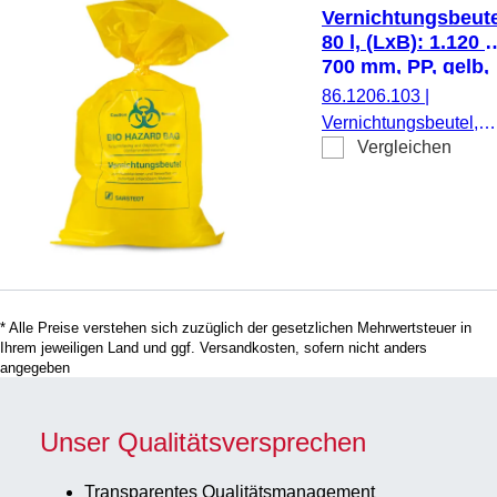
Vernichtungsbeute
80 l, (LxB): 1.120 x
700 mm, PP, gelb,
mit Druck
86.1206.103
|
Biohazard
Vernichtungsbeutel,
Vergleichen
Füllvolumen: 80 l, (Lx
1.120 x 700 mm,
Material: PP, gelb,
Folienstärke: 50 µm,
autoklavierbar bis 134
°C, mit Druck, Druck
Biohazard,
* Alle Preise verstehen sich zuzüglich der gesetzlichen Mehrwertsteuer in
Etikett/Druck: blau, 50
Ihrem jeweiligen Land und ggf. Versandkosten, sofern nicht anders
Stück/Beutel
angegeben
Unser Qualitätsversprechen
Transparentes Qualitätsmanagement