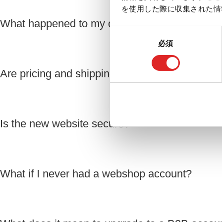
を使用した際に収集された情
What happened to my order history?
同
必須
意
の
選
Are pricing and shipping terms the same?
択
Is the new website secure?
What if I never had a webshop account?