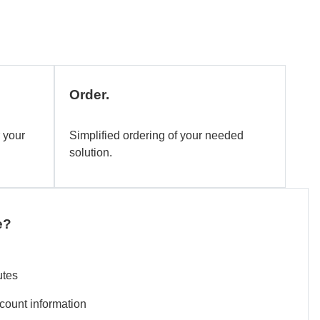
Order.
 your
Simplified ordering of your needed
solution.
e?
utes
count information