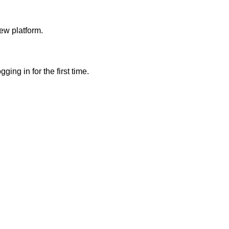
ew platform.
ing in for the first time.