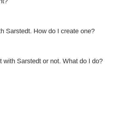
nt?
My institution does not have a B2B account with Sarstedt. How do I create one?
I don't know if my institution has a B2B account with Sarstedt or not. What do I do?