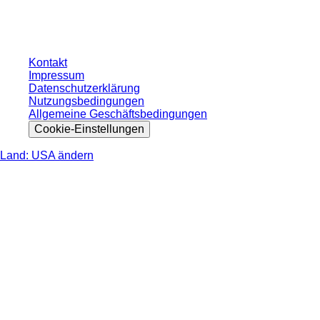
gesetzlichen Steuer Ihres jeweiligen Landes und ggf. Versandkosten, sofern
nicht anders angegeben.
Kontakt
Impressum
Datenschutzerklärung
Nutzungsbedingungen
Allgemeine Geschäftsbedingungen
Cookie-Einstellungen
Land: USA ändern