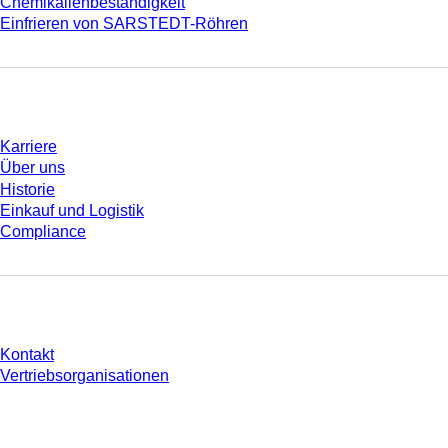
Chemikalienbeständigkeit
Einfrieren von SARSTEDT-Röhren
Unternehmen und Karriere
Karriere
Über uns
Historie
Einkauf und Logistik
Compliance
Sie haben Fragen?
Kontakt
Vertriebsorganisationen
* Die angezeigten Preise sind Listenpreise für nicht angemeldete Nutzer und
ohne individuell vereinbarte Konditionen. Alle Preise verstehen sich zzgl. der