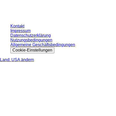
gesetzlichen Steuer Ihres jeweiligen Landes und ggf. Versandkosten, sofern
nicht anders angegeben.
Kontakt
Impressum
Datenschutzerklärung
Nutzungsbedingungen
Allgemeine Geschäftsbedingungen
Cookie-Einstellungen
Land: USA ändern