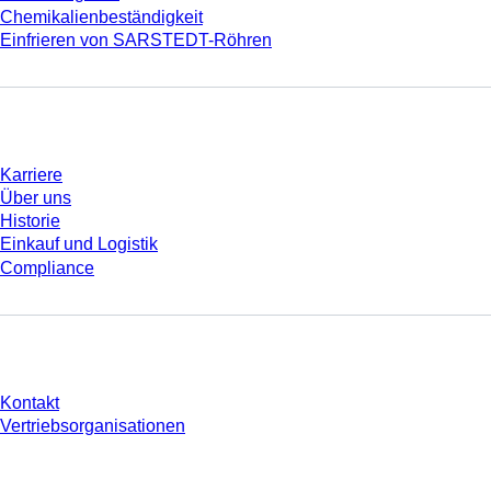
Chemikalienbeständigkeit
Einfrieren von SARSTEDT-Röhren
Unternehmen und Karriere
Karriere
Über uns
Historie
Einkauf und Logistik
Compliance
Sie haben Fragen?
Kontakt
Vertriebsorganisationen
* Die angezeigten Preise sind Listenpreise für nicht angemeldete Nutzer und
ohne individuell vereinbarte Konditionen. Alle Preise verstehen sich zzgl. der