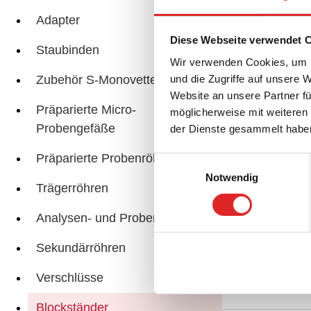
Adapter
Dop
Diese Webseite verwendet 
Staubinden
Wir verwenden Cookies, um I
Zubehör S-Monovette®
und die Zugriffe auf unsere 
Website an unsere Partner fü
Präparierte Micro-
möglicherweise mit weiteren
Probengefäße
der Dienste gesammelt habe
Blo
Präparierte Probenröhren
Einwilligungsauswahl
Notwendig
Trägerröhren
Analysen- und Probengefäße
Zub
Sekundärröhren
Verschlüsse
Blockständer