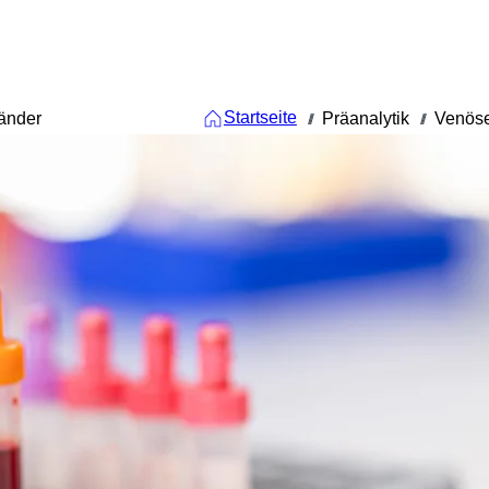
Startseite
änder
Präanalytik
Venöse
///
///