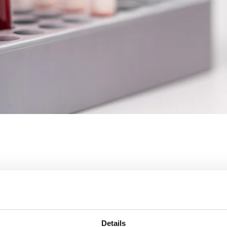
ckständer D17
Details