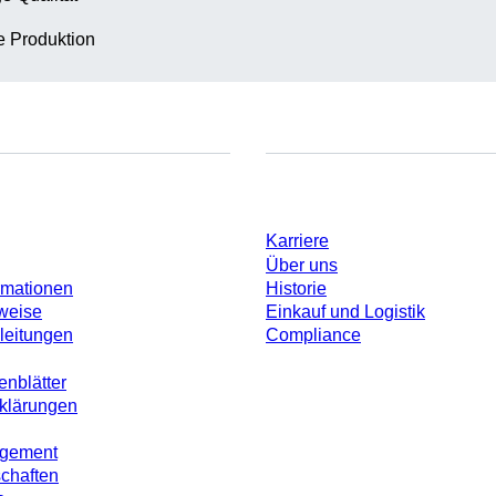
te Produktion
Unternehmen und Karrier
Karriere
Über uns
rmationen
Historie
weise
Einkauf und Logistik
leitungen
Compliance
enblätter
rklärungen
agement
schaften