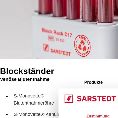
Blockständer
Venöse Blutentnahme
Produkte
Blo
S-Monovette®
Blutentnahmeröhre
S-Monovette®-Kanülen
Zustimmung