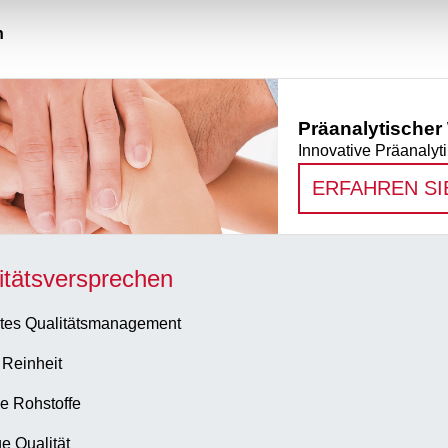
n
Präanalytischer
Innovative Präanal
ERFAHREN SI
itätsversprechen
tes Qualitätsmanagement
 Reinheit
e Rohstoffe
e Qualität