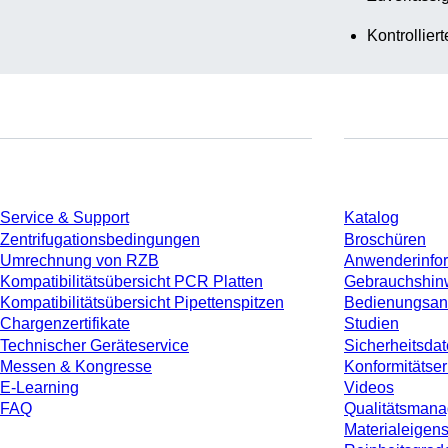
Kontrollier
Service
Download
Service & Support
Katalog
Zentrifugationsbedingungen
Broschüren
Umrechnung von RZB
Anwenderinfo
Kompatibilitätsübersicht PCR Platten
Gebrauchshin
Kompatibilitätsübersicht Pipettenspitzen
Bedienungsan
Chargenzertifikate
Studien
Technischer Geräteservice
Sicherheitsdat
Messen & Kongresse
Konformitätse
E-Learning
Videos
FAQ
Qualitätsman
Materialeigen